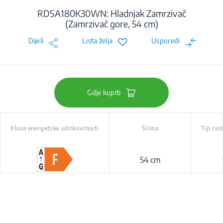
RDSA180K30WN: Hladnjak Zamrzivač
(Zamrzivač gore, 54 cm)
Dijeli
Lista želja
Usporedi
Gdje kupiti
Klasa energetske učinkovitosti
Širina
Tip ras
54 cm