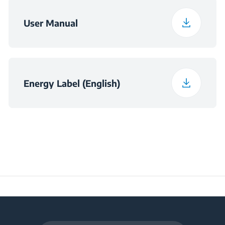
Širina pakiranja
45.2 kg
User Manual
Frekvencija
50 Hz
Klasa emisije zvuka
C
Energy Label (English)
Maksimalna sobna
temperatura
38
neophodna za
zadovoljavajući rad
(°C)
Dnevna potrošnja pri
0.39
temperaturi 16°C
(kWh/dnevno)