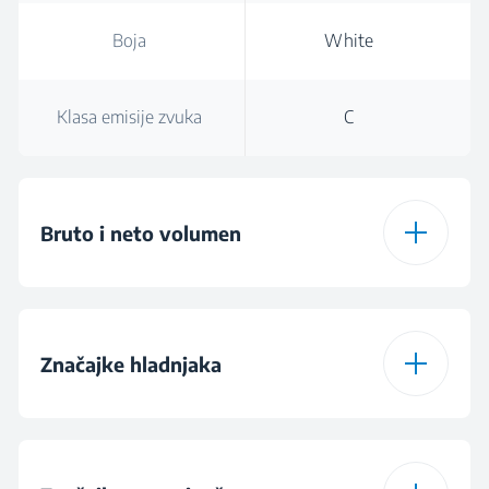
Boja
White
Klasa emisije zvuka
C
Bruto i neto volumen
Ukupna bruto
180 L
zapremina
Značajke hladnjaka
Ukupna zapremina (l)
176 L
Vrsta police za
Glass
hladnjak