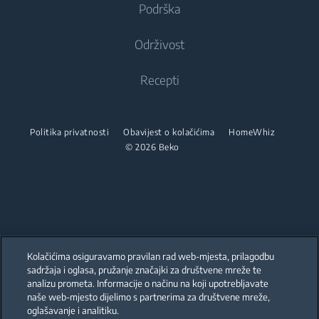
o Nama
Podrška
Pročišćivači zraka
Ugradbeni hladnjaci sa zamrzivačem
Ugradbene perilice-sušilice rublja
Kuhanje
Beko Corporate
Dehumidifier
Kuhanje
Održivost
Sušilice rublja
Beko Professional
Ugradbene pećnice
Usisavači
Samostojeći štednjaci
Recepti
Partnerstva
Ugradbene mikrovalne pećnice
Sušilice rublja
Robotski usisavači
Ugradbene pećnice
Ugradbene ploče
Glačala
Bežični usisavači
Ugradbene mikrovalne pećnice
Politika privatnosti
Obavijest o kolačićima
HomeWhiz
Ugradbene nape
© 2026 Beko
Parna glačala
Usisavači
Samostojeće mikrovalne pećnice
Ugradbeni setovi
Za mokro i suho usisavanje
Generator pare
Ugradbene ploče
Pranje posuđa
Uređaj za okomito glačanje na paru
Vacuum Cleaner Accessories
Samostojeći štednjaci
Integrirane perilice posuđa
Ugradbene nape
Kolačićima osiguravamo pravilan rad web-mjesta, prilagodbu
Ugradbeni setovi
Praonica
sadržaja i oglasa, pružanje značajki za društvene mreže te
Our parent company, Beko has 55,000 employees throughout the world
with its global operations through its subsidiaries in 57 countries and 45
analizu prometa. Informacije o načinu na koji upotrebljavate
Pranje posuđa
production facilities in 13 countries
Integrirane perilice rublja
naše web-mjesto dijelimo s partnerima za društvene mreže,
(i.e. Türkiye, UK, Italy, Romania, Slovakia, Poland, South Africa, Russia,
Pakistan, India, Bangladesh, Thailand and China).
oglašavanje i analitiku.