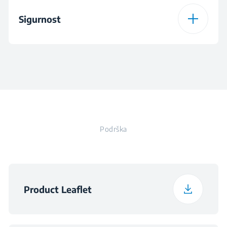
Visina
124 cm
(kWh/godišnje)
Sigurnost
Tip ugradnje
Samostojeći
Širina
54 cm
Dnevna potrošnja
0.633
električne energije
Minimalna sobna
(kWh/dnevno)
Tip kvake na vratima
Flush
Dubina
57.4 cm
temperatura
10
neophodna za
zadovoljavajući rad
Dnevna potrošnja pri
Boja
White
(°C)
Težina
41 kg
0.875
temperaturi 32°C
(kWh/dnevno)
Podrška
Visina pakiranja
129.8 cm
Nivo buke (dBA)
38 dBA
Širina pakiranja
57.5 cm
Product Leaflet
Klimatska klasa
SN-ST
Dubina pakiranja
60 cm
Napon
220 - 240 V