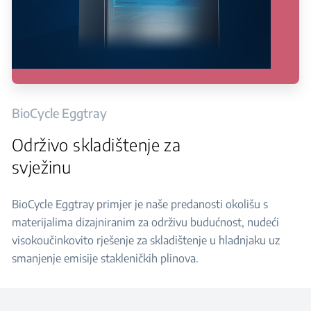
BioCycle Eggtray
Održivo skladištenje za
svježinu
BioCycle Eggtray primjer je naše predanosti okolišu s
materijalima dizajniranim za održivu budućnost, nudeći
visokoučinkovito rješenje za skladištenje u hladnjaku uz
smanjenje emisije stakleničkih plinova.