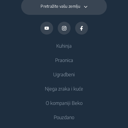
Pretražite vašu zemlju
Vrijeme čuvanja
13
temperature hrane pri
nestanku struje (sati)
Ukupna zapremina
Kuhinja
odjeljka za svježu
130 L
hranu i rashlađivanje
(l)
Praonica
Hlađenje
Ugradbeni
Hladnjaci
Ukupna zapremina
Perilice rublja
46 L
zamrzivača (l)
Njega zraka i kuće
Zamrzivači
Samostojeće perilice rublja
Hlađenje
Hladnjaci s zamrzivačem
O kompaniji Beko
Ugradbene perilice rublja
Dnevni kapacitet
Integrirani hladnjaci
Briga o zraku
2.1 kg
Ugradbeni hladnjaci
zamrzavanja (kg/dan)
Perilica - sušilica
Pouzdano
Integrirani zamrzivači
Klima uređaji
Ugradbeni zamrzivači
Integrirani hladnjak sa zamrzivačem
Samostojeće perilice-sušilice rublja