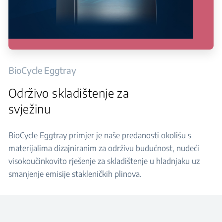
BioCycle Eggtray
Održivo skladištenje za
svježinu
BioCycle Eggtray primjer je naše predanosti okolišu s
materijalima dizajniranim za održivu budućnost, nudeći
visokoučinkovito rješenje za skladištenje u hladnjaku uz
smanjenje emisije stakleničkih plinova.