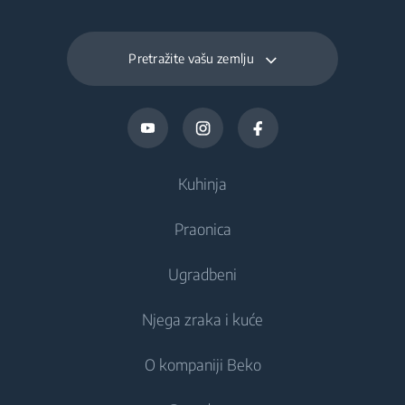
(kWh/dnevno)
Pretražite vašu zemlju
Kuhinja
Praonica
Hlađenje
Ugradbeni
Hladnjaci
Perilice rublja
Njega zraka i kuće
Zamrzivači
Samostojeće perilice rublja
Hlađenje
Hladnjaci s zamrzivačem
O kompaniji Beko
Ugradbene perilice rublja
Integrirani hladnjaci
Briga o zraku
Ugradbeni hladnjaci
Perilica - sušilica