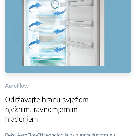
AeroFlow
Održavajte hranu svježom
nježnim, ravnomjernim
hlađenjem
Beko AeroFlow™ tehnologija osigurava dugotrajnu