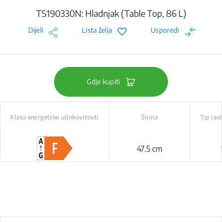
TS190330N: Hladnjak (Table Top, 86 L)
Dijeli
Lista želja
Usporedi
Gdje kupiti
Klasa energetske učinkovitosti
Širina
Tip ras
47.5 cm