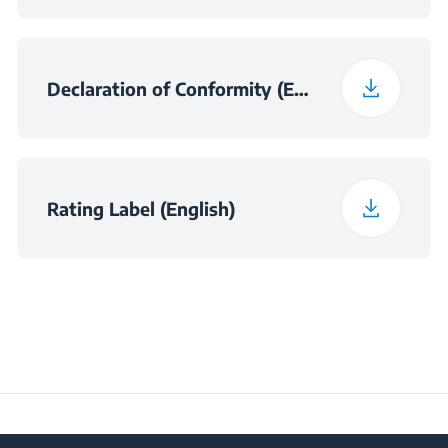
Ukupna zapremina
odjeljka za svježu
Declaration of Conformity (English)
86 L
hranu i rashlađivanje
(l)
Klasa emisije zvuka
C
Rating Label (English)
Maksimalna sobna
temperatura
32
neophodna za
zadovoljavajući rad
(°C)
Dnevna potrošnja pri
0.139
temperaturi 16°C