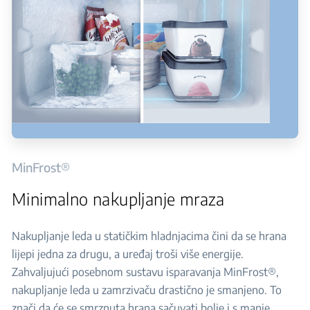
MinFrost®
Minimalno nakupljanje mraza
Nakupljanje leda u statičkim hladnjacima čini da se hrana
lijepi jedna za drugu, a uređaj troši više energije.
Zahvaljujući posebnom sustavu isparavanja MinFrost®,
nakupljanje leda u zamrzivaču drastično je smanjeno. To
znači da će se smrznuta hrana sačuvati bolje i s manje