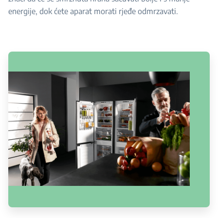
energije, dok ćete aparat morati rjeđe odmrzavati.