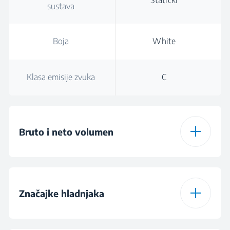
Statički
sustava
Boja
White
Klasa emisije zvuka
C
Bruto i neto volumen
Ukupna bruto
90 L
zapremina
Značajke hladnjaka
Ukupna zapremina (l)
86 L