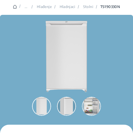
/
...
/
Hlađenje
/
Hladnjaci
/
Stolni
/
TS190330N