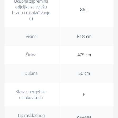
Ukupna zapremina
odjeljka za svježu
86 L
hranu i rashlađivanje
(l)
Visina
81.8 cm
Širina
47.5 cm
Dubina
50 cm
Klasa energetske
F
učinkovitosti
Tip rashladnog