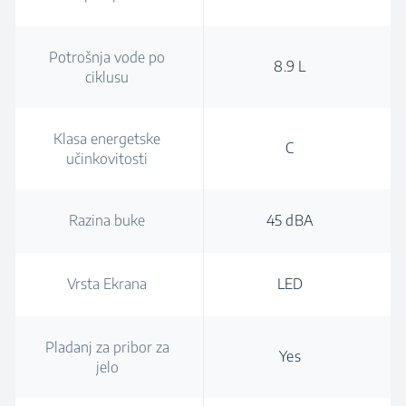
Potrošnja vode po
8.9 L
ciklusu
Klasa energetske
C
učinkovitosti
Razina buke
45 dBA
Vrsta Ekrana
LED
Pladanj za pribor za
Yes
jelo