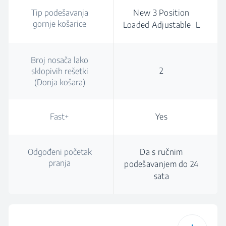
Tip podešavanja
New 3 Position
gornje košarice
Loaded Adjustable_L
Broj nosača lako
2
sklopivih rešetki
(Donja košara)
Fast+
Yes
Odgođeni početak
Da s ručnim
pranja
podešavanjem do 24
sata