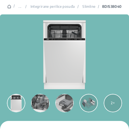
/
...
/
Integrirane perilice posuđa
/
Slimline
/
BDIS38040
2