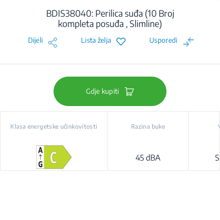
BDIS38040: Perilica suđa (10 Broj
kompleta posuđa , Slimline)
Dijeli
Lista želja
Usporedi
Gdje kupiti
Klasa energetske učinkovitosti
Razina buke
45 dBA
S