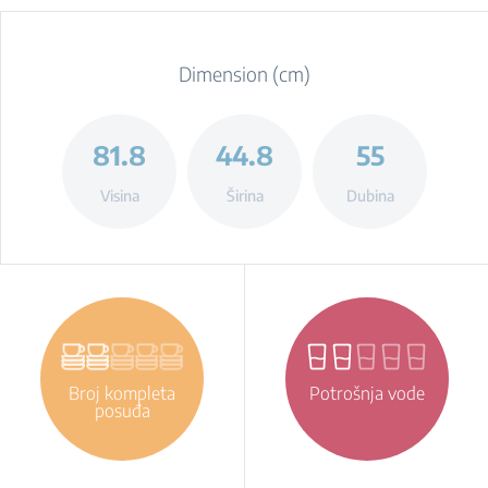
Dimension (cm)
81.8
44.8
55
Visina
Širina
Dubina
Broj kompleta
Potrošnja vode
posuđa