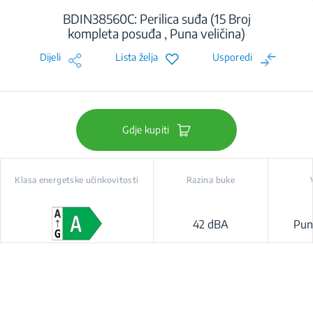
BDIN38560C: Perilica suđa (15 Broj
kompleta posuđa , Puna veličina)
Dijeli
Lista želja
Usporedi
Gdje kupiti
Klasa energetske učinkovitosti
Razina buke
42 dBA
Puna