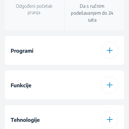
Odgođeni početak
Da s ručnim
pranja
podešavanjem do 24
sata
Programi
Number of
8
Programmes
Funkcije
Programme 1
Auto Programme
Function 1
Hygiene Intense
Tehnologije
Programme 2
AquaFlex
Programme