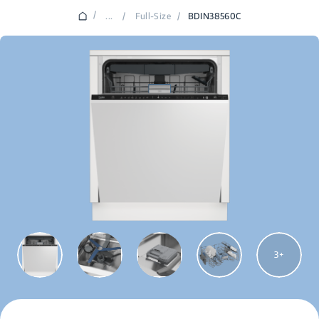
/
...
/
Full-Size
/
BDIN38560C
3