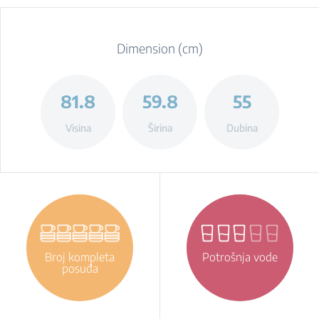
Dimension (cm)
81.8
59.8
55
Visina
Širina
Dubina
Broj kompleta
Potrošnja vode
posuđa