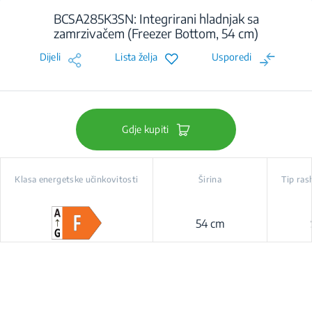
BCSA285K3SN: Integrirani hladnjak sa
zamrzivačem (Freezer Bottom, 54 cm)
Dijeli
Lista želja
Usporedi
Gdje kupiti
Klasa energetske učinkovitosti
Širina
Tip ras
54 cm