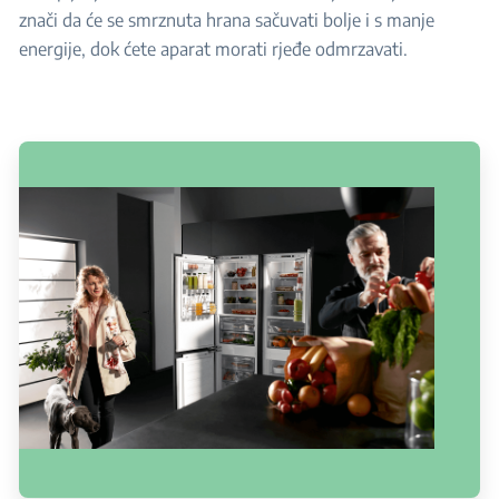
znači da će se smrznuta hrana sačuvati bolje i s manje
energije, dok ćete aparat morati rjeđe odmrzavati.