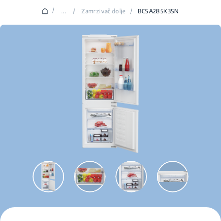
/
...
/
Zamrzivač dolje
/
BCSA285K3SN