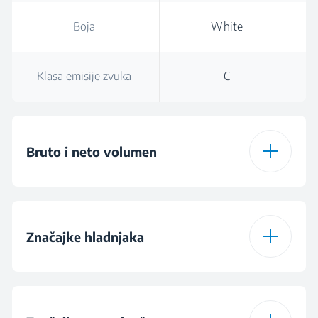
Boja
White
Klasa emisije zvuka
C
Bruto i neto volumen
Ukupna bruto
275 L
zapremina
Značajke hladnjaka
Ukupna zapremina (l)
271 L
Vrsta police za
Glass
hladnjak