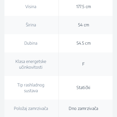
Visina
177.5 cm
Širina
54 cm
Dubina
54.5 cm
Klasa energetske
F
učinkovitosti
Tip rashladnog
Statički
sustava
Položaj zamrzivača
Dno zamrzivača