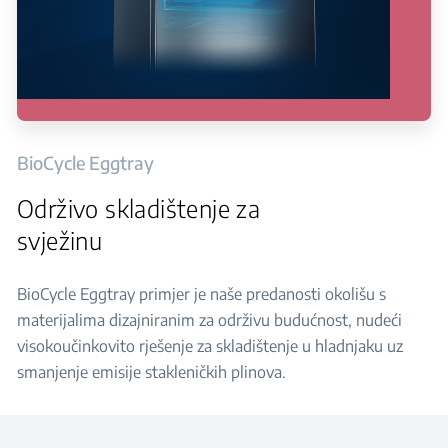
BioCycle Eggtray
Održivo skladištenje za
svježinu
BioCycle Eggtray primjer je naše predanosti okolišu s
materijalima dizajniranim za održivu budućnost, nudeći
visokoučinkovito rješenje za skladištenje u hladnjaku uz
smanjenje emisije stakleničkih plinova.