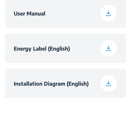
Širina pakiranja
60.8 kg
User Manual
Frekvencija
50 Hz
Klasa emisije zvuka
C
Energy Label (English)
Maksimalna sobna
temperatura
38
neophodna za
zadovoljavajući rad
Installation Diagram (English)
(°C)
Dnevna potrošnja pri
0.422
temperaturi 16°C
(kWh/dnevno)