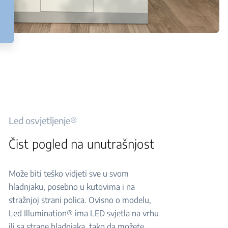
Led osvjetljenje®
Čist pogled na unutrašnjost
Može biti teško vidjeti sve u svom
hladnjaku, posebno u kutovima i na
stražnjoj strani polica. Ovisno o modelu,
Led Illumination® ima LED svjetla na vrhu
ili sa strane hladnjaka, tako da možete