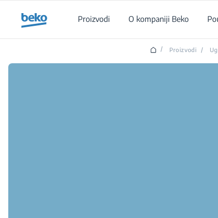
Main content starts here
Proizvodi
O kompaniji Beko
Po
/
Proizvodi
/
Ug