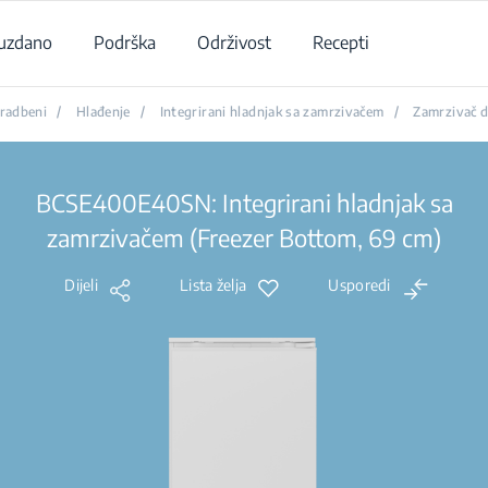
uzdano
Podrška
Održivost
Recepti
radbeni
/
Hlađenje
/
Integrirani hladnjak sa zamrzivačem
/
Zamrzivač d
BCSE400E40SN: Integrirani hladnjak sa
zamrzivačem (Freezer Bottom, 69 cm)
Dijeli
Lista želja
Usporedi