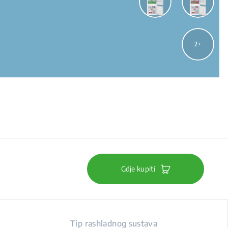
2
Gdje kupiti
Tip rashladnog sustava