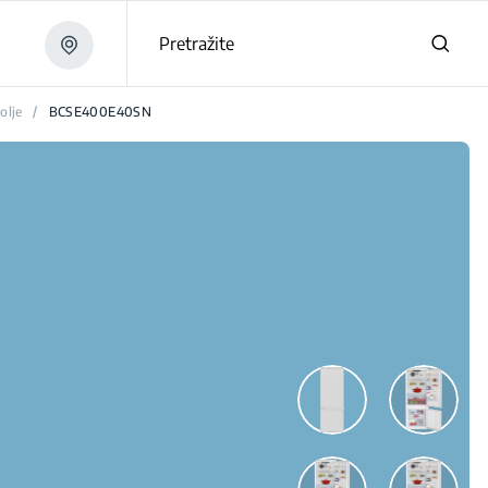
Pretražite
olje
/
BCSE400E40SN