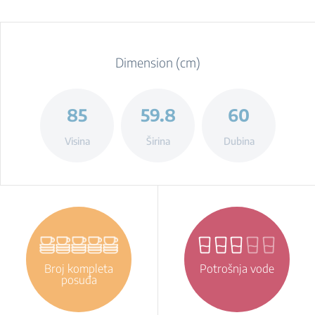
Dimension (cm)
85
59.8
60
Visina
Širina
Dubina
Broj kompleta
Potrošnja vode
posuđa