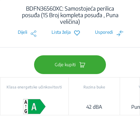
BDFN36560XC: Samostojeća perilica
posuđa (15 Broj kompleta posuđa , Puna
veličina)
Dijeli
Lista želja
Usporedi
Gdje kupiti
Klasa energetske učinkovitosti
Razina buke
42 dBA
Puna