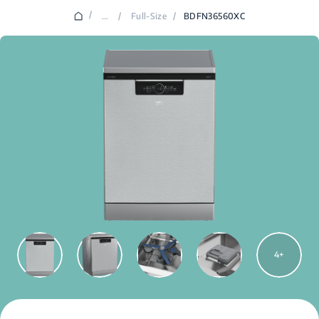
/
...
/
Full-Size
/
BDFN36560XC
4