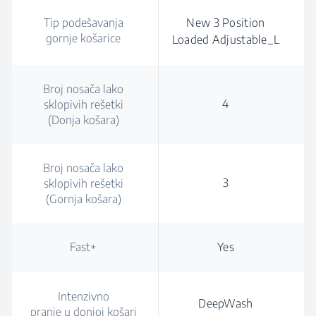
Tip podešavanja
New 3 Position
gornje košarice
Loaded Adjustable_L
Broj nosača lako
4
sklopivih rešetki
(Donja košara)
Broj nosača lako
3
sklopivih rešetki
(Gornja košara)
Fast+
Yes
Intenzivno
DeepWash
pranje u donjoj košari