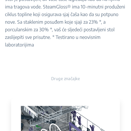
ima tragova vode. SteamGloss® ima 10-minutni produženi
ciklus topline koji osigurava sjaj čaša kao da su potpuno
nove. Sa staklenim posuđem koje sjaji za 23% *, a
porculanskim za 30% *, vaš će sljedeći postavljeni stol
zaslijepiti sve prisutne. * Testirano u neovisnim
laboratorijima
Druge značajke