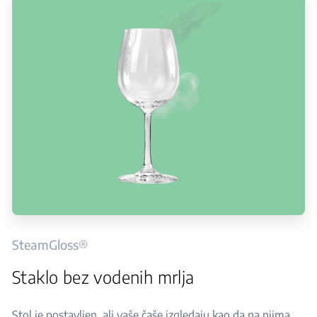
SteamGloss®
Staklo bez vodenih mrlja
Stol je postavljen, ali vaše čaše izgledaju kao da na njima