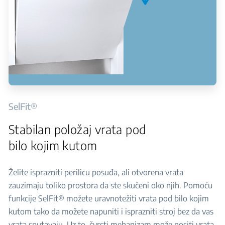
SelFit®
Stabilan položaj vrata pod
bilo kojim kutom
Želite isprazniti perilicu posuđa, ali otvorena vrata
zauzimaju toliko prostora da ste skučeni oko njih. Pomoću
funkcije SelFit® možete uravnotežiti vrata pod bilo kojim
kutom tako da možete napuniti i isprazniti stroj bez da vas
vrata sputavaju. Uz to, čvrsti mehanizam može nositi vrata