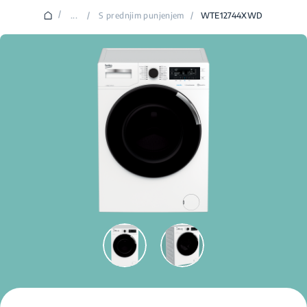
/
...
/
S prednjim punjenjem
/
WTE12744XWD