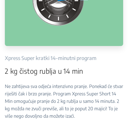
Xpress Super kratki 14-minutni program
2 kg čistog rublja u 14 min
Ne zahtijeva sva odjeća intenzivno pranje. Ponekad će stvar
riješiti čak i brzo pranje. Program Xpress Super Short 14
Min omogućuje pranje do 2 kg rublja u samo 14 minuta. 2
kg možda ne zvuči previše, ali to je poput 20 majici! To je
više nego dovoljno da možete izaći.