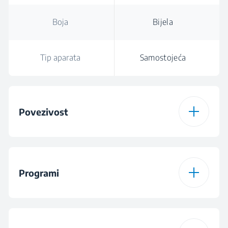
Boja
Bijela
Tip aparata
Samostojeća
Povezivost
HomeWhiz
Wireless
Connection Type
Programi
Program za
Lingerie Programme
preuzimanje 1
Broj programa
16