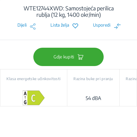
WTE12744XWD: Samostojeća perilica
rublja (12 kg, 1400 okr/min)
Dijeli
Lista želja
Usporedi
Gdje kupiti
Klasa energetske učinkovitosti
Razina buke pri pranju
Razina
54 dBA