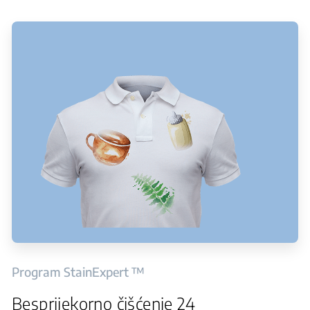
Program StainExpert ™
Besprijekorno čišćenje 24