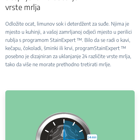
vrste mrlja
Odložite ocat, limunov sok i deterdžent za suđe. Njima je
mjesto u kuhinji, a vašoj zamrljanoj odjeći mjesto u perilici
rublja s programom StainExpert ™. Bilo da se radi o kavi,
kečapu, čokoladi, šminki ili krvi, programStainExpert ™
posebno je dizajniran za uklanjanje 24 različite vrste mrlja,
tako da više ne morate prethodno tretirati mrlje.