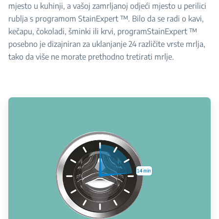
mjesto u kuhinji, a vašoj zamrljanoj odjeći mjesto u perilici
rublja s programom StainExpert ™. Bilo da se radi o kavi,
kečapu, čokoladi, šminki ili krvi, programStainExpert ™
posebno je dizajniran za uklanjanje 24 različite vrste mrlja,
tako da više ne morate prethodno tretirati mrlje.