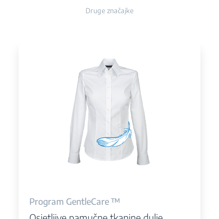
Druge značajke
Program GentleCare ™
Osjetljive pamučne tkanine dulje