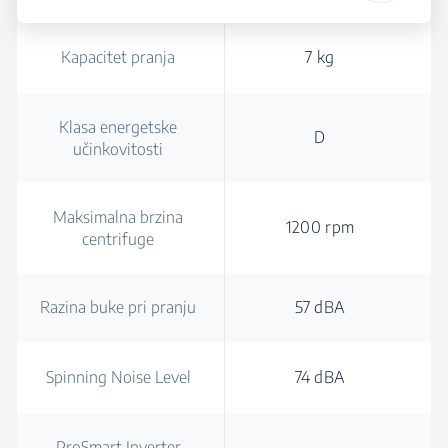
Kapacitet pranja
7 kg
Klasa energetske
D
učinkovitosti
Maksimalna brzina
1200 rpm
centrifuge
Razina buke pri pranju
57 dBA
Spinning Noise Level
74 dBA
ProSmart Inverter