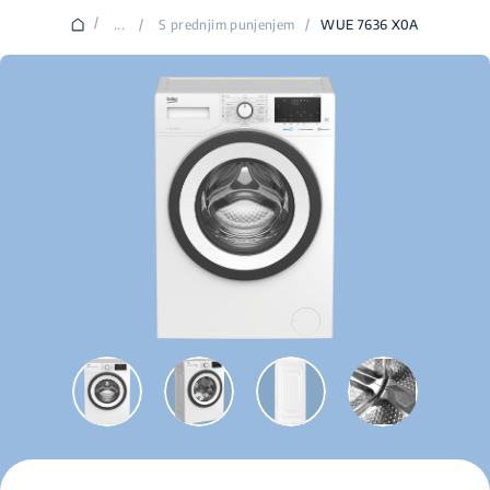
/
...
/
S prednjim punjenjem
/
WUE 7636 X0A