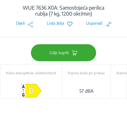
WUE 7636 X0A: Samostojeća perilica
rublja (7 kg, 1200 okr/min)
Dijeli
Lista želja
Usporedi
Gdje kupiti
Klasa energetske učinkovitosti
Razina buke pri pranju
Razina
57 dBA