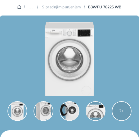
/
...
/
S prednjim punjenjem
/
B3WFU 78225 WB
2