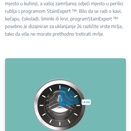
mjesto u kuhinji, a vašoj zamrljanoj odjeći mjesto u perilici
rublja s programom StainExpert ™. Bilo da se radi o kavi,
kečapu, čokoladi, šminki ili krvi, programStainExpert ™
posebno je dizajniran za uklanjanje 24 različite vrste mrlja,
tako da više ne morate prethodno tretirati mrlje.