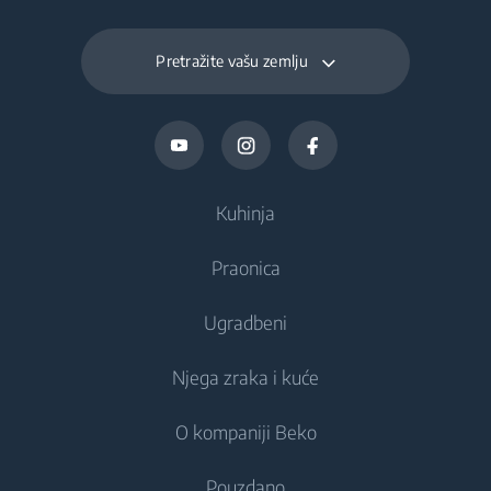
Pretražite vašu zemlju
Kuhinja
Praonica
Hlađenje
Ugradbeni
Hladnjaci
Perilice rublja
Njega zraka i kuće
Zamrzivači
Samostojeće perilice rublja
Hlađenje
Hladnjaci s zamrzivačem
O kompaniji Beko
Ugradbene perilice rublja
Integrirani hladnjaci
Briga o zraku
Ugradbeni hladnjaci
Perilica - sušilica
Pouzdano
Integrirani zamrzivači