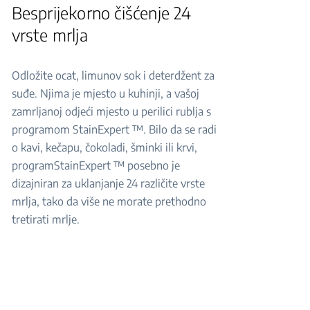
Besprijekorno čišćenje 24
vrste mrlja
Odložite ocat, limunov sok i deterdžent za
suđe. Njima je mjesto u kuhinji, a vašoj
zamrljanoj odjeći mjesto u perilici rublja s
programom StainExpert ™. Bilo da se radi
o kavi, kečapu, čokoladi, šminki ili krvi,
programStainExpert ™ posebno je
dizajniran za uklanjanje 24 različite vrste
mrlja, tako da više ne morate prethodno
tretirati mrlje.