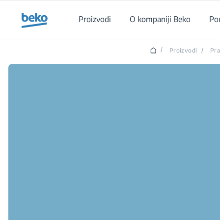
Main content starts here
Proizvodi
O kompaniji Beko
Po
/
Proizvodi
/
Pra