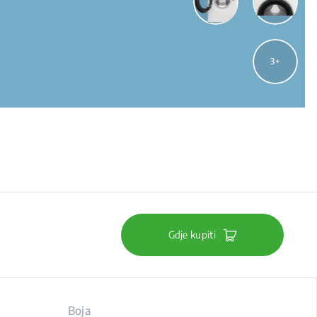
3
Gdje kupiti
Boja