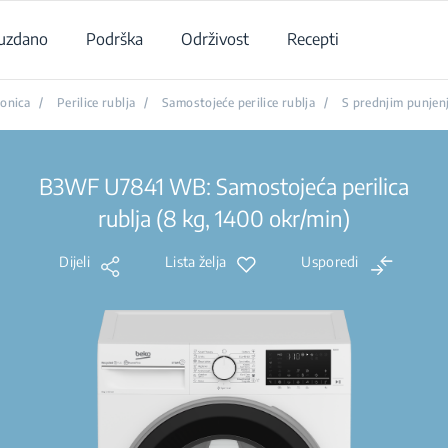
uzdano
Podrška
Održivost
Recepti
onica
/
Perilice rublja
/
Samostojeće perilice rublja
/
S prednjim punjen
B3WF U7841 WB: Samostojeća perilica
rublja (8 kg, 1400 okr/min)
Dijeli
Lista želja
Usporedi