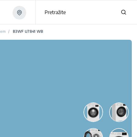
Pretražite
jem
/
B3WF U7841 WB