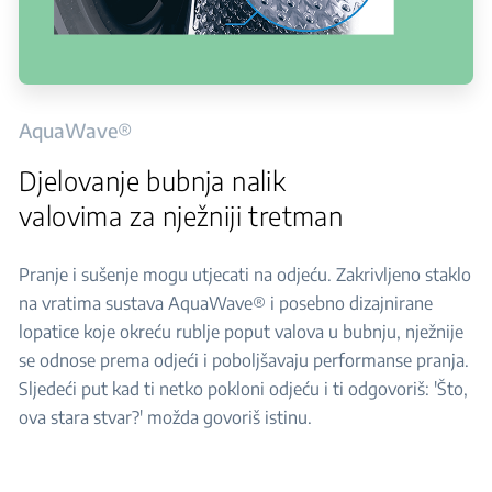
AquaWave®
Djelovanje bubnja nalik
valovima za nježniji tretman
Pranje i sušenje mogu utjecati na odjeću. Zakrivljeno staklo
na vratima sustava AquaWave® i posebno dizajnirane
lopatice koje okreću rublje poput valova u bubnju, nježnije
se odnose prema odjeći i poboljšavaju performanse pranja.
Sljedeći put kad ti netko pokloni odjeću i ti odgovoriš: 'Što,
ova stara stvar?' možda govoriš istinu.