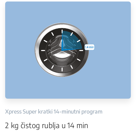
Xpress Super kratki 14-minutni program
2 kg čistog rublja u 14 min