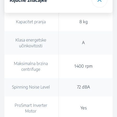
Kapacitet pranja
8 kg
Klasa energetske
A
učinkovitosti
Maksimalna brzina
1400 rpm
centrifuge
Spinning Noise Level
72 dBA
ProSmart Inverter
Yes
Motor