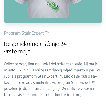
Program StainExpert ™
Besprijekorno čišćenje 24
vrste mrlja
Odložite ocat, limunov sok i deterdžent za suđe. Njima je
mjesto u kuhinji, a vašoj zamrljanoj odjeći mjesto u perilici
rublja s programom StainExpert ™. Bilo da se radi o kavi,
kečapu, čokoladi, šminki ili krvi, programStainExpert ™
posebno je dizajniran za uklanjanje 24 različite vrste mrlja,
tako da više ne morate prethodno tretirati mrlje.