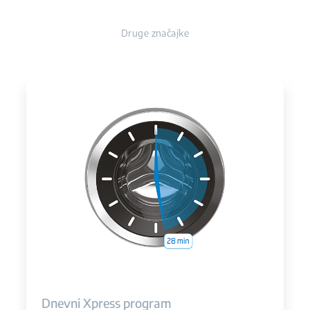
Druge značajke
Dnevni Xpress program