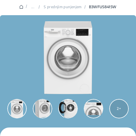
/
...
/
S prednjim punjenjem
/
B3WFU58415W
2