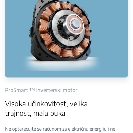
ProSmart ™ inverterski motor
Visoka učinkovitost, velika
trajnost, mala buka
Ne opterećujte se računom za električnu energiju i ne