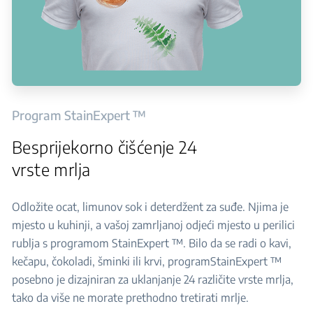
Program StainExpert ™
Besprijekorno čišćenje 24
vrste mrlja
Odložite ocat, limunov sok i deterdžent za suđe. Njima je
mjesto u kuhinji, a vašoj zamrljanoj odjeći mjesto u perilici
rublja s programom StainExpert ™. Bilo da se radi o kavi,
kečapu, čokoladi, šminki ili krvi, programStainExpert ™
posebno je dizajniran za uklanjanje 24 različite vrste mrlja,
tako da više ne morate prethodno tretirati mrlje.