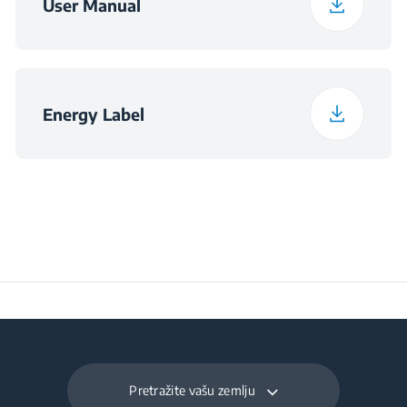
Širina pakiranja
71 kg
User Manual
Program 13
Shirts Programme
Program 14
SteamTherapy
Programme
Energy Label
Program 15
ColdWash
Programme
Pretražite vašu zemlju