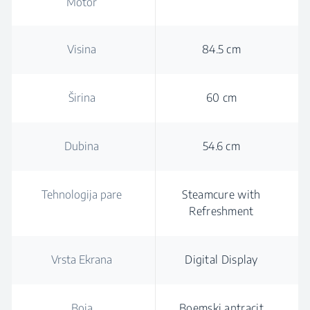
Motor
Visina
84.5 cm
Širina
60 cm
Dubina
54.6 cm
Tehnologija pare
Steamcure with
Refreshment
Vrsta Ekrana
Digital Display
Boja
Boemski antracit