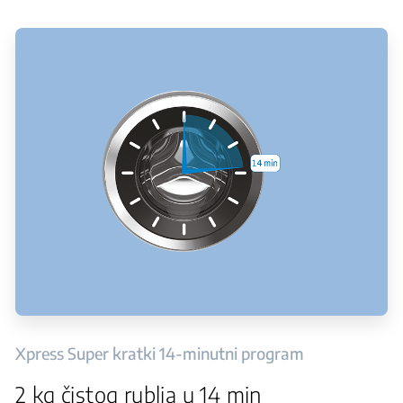
Xpress Super kratki 14-minutni program
2 kg čistog rublja u 14 min