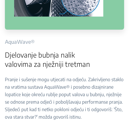
AquaWave®
Djelovanje bubnja nalik
valovima za nježniji tretman
Pranje i sušenje mogu utjecati na odjeću. Zakrivljeno staklo
na vratima sustava AquaWave® i posebno dizajnirane
lopatice koje okreću rublje poput valova u bubnju, nježnije
se odnose prema odjeći i poboljšavaju performanse pranja.
Sljedeći put kad ti netko pokloni odjeću i ti odgovoriš: 'Što,
ova stara stvar?' možda govoriš istinu.