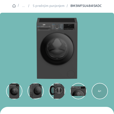
/
...
/
S prednjim punjenjem
/
BM3WFSU48415ADC
4