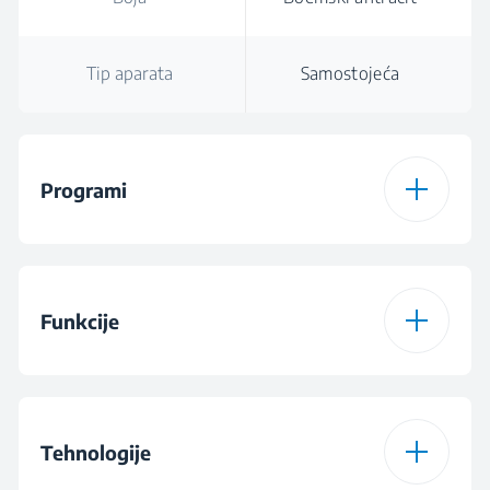
Tip aparata
Samostojeća
Programi
Broj programa
15
Funkcije
Program 1
Cottons Programme
Funkcija 1
Fast/Intensive
Program 2
Eco 40-60
Tehnologije
Funkcija 2
Steam