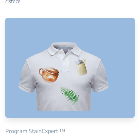
čistoće.
Program StainExpert ™