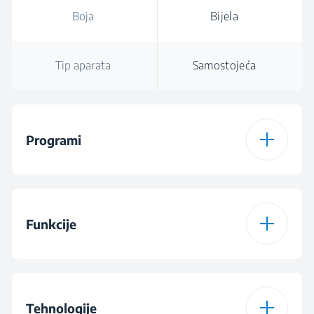
Boja
Bijela
Tip aparata
Samostojeća
Programi
Broj programa
15
Funkcije
Program 1
Cottons Programme
Funkcija 1
Fast/Intensive
Program 2
Eco 40-60
Tehnologije