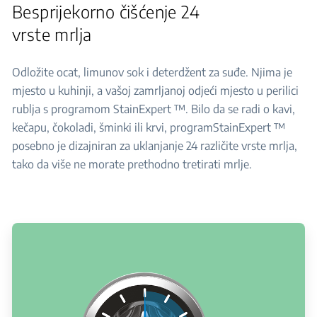
Besprijekorno čišćenje 24
vrste mrlja
Odložite ocat, limunov sok i deterdžent za suđe. Njima je
mjesto u kuhinji, a vašoj zamrljanoj odjeći mjesto u perilici
rublja s programom StainExpert ™. Bilo da se radi o kavi,
kečapu, čokoladi, šminki ili krvi, programStainExpert ™
posebno je dizajniran za uklanjanje 24 različite vrste mrlja,
tako da više ne morate prethodno tretirati mrlje.