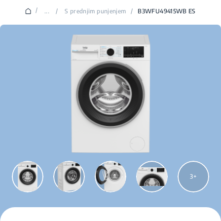
/
...
/
S prednjim punjenjem
/
B3WFU49415WB ES
3