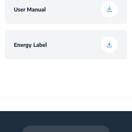
Spinning Noise Class
B
Širina pakiranja
71 kg
User Manual
Program 13
Shirts Programme
Program 14
SteamTherapy
Programme
Energy Label
Program 15
ColdWash
Programme