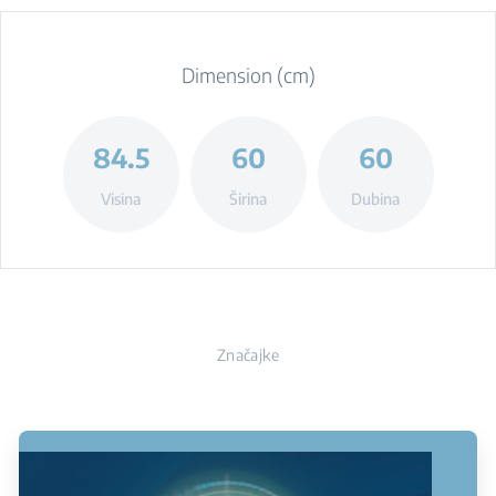
Dimension (cm)
84.5
60
60
Visina
Širina
Dubina
Značajke