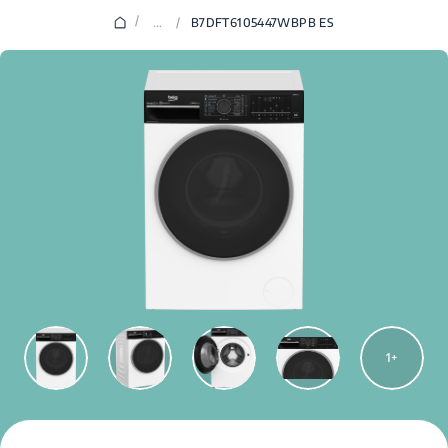
/
...
/
B7DFT6105447WBPB ES
1