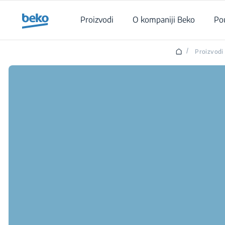
Main content starts here
Proizvodi
O kompaniji Beko
Po
/
Proizvodi