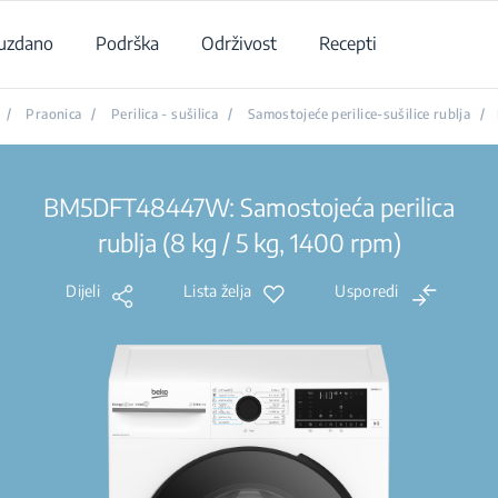
uzdano
Podrška
Održivost
Recepti
/
Praonica
/
Perilica - sušilica
/
Samostojeće perilice-sušilice rublja
/
BM5DFT48447W: Samostojeća perilica
rublja (8 kg / 5 kg, 1400 rpm)
Dijeli
Lista želja
Usporedi