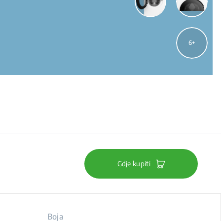
6
Gdje kupiti
Boja