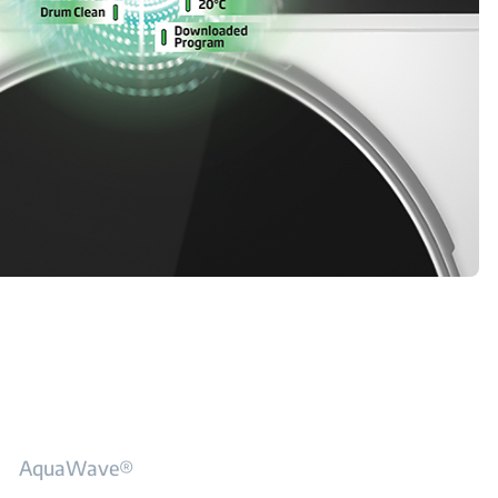
AquaWave®