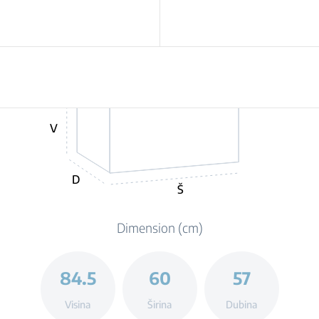
V
D
Š
Dimension (cm)
84.5
60
57
Visina
Širina
Dubina