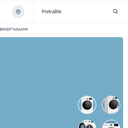
Pretražite
BM5DFT48447W