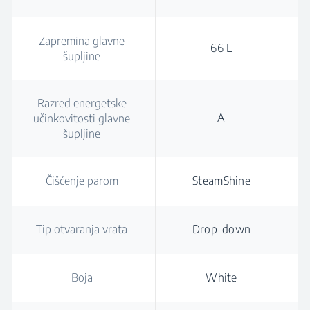
Zapremina glavne
66 L
šupljine
Razred energetske
A
učinkovitosti glavne
šupljine
Čišćenje parom
SteamShine
Tip otvaranja vrata
Drop-down
Boja
White