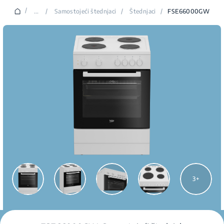
/
...
/
Samostojeći štednjaci
/
Štednjaci
/
FSE66000GW
3