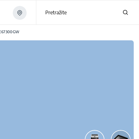
Pretražite
E67300GW