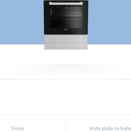
Širina
Vrsta ploče za kuh