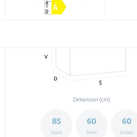
šupljine
V
D
Š
Dimension (cm)
85
60
60
Visina
Širina
Dubina