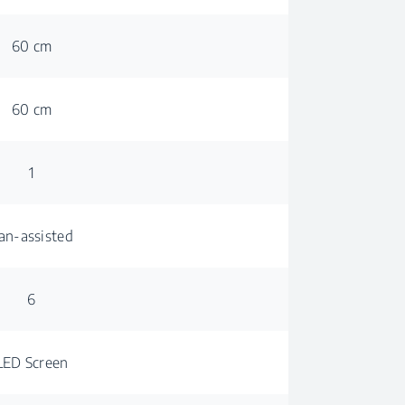
60 cm
60 cm
1
an-assisted
6
LED Screen