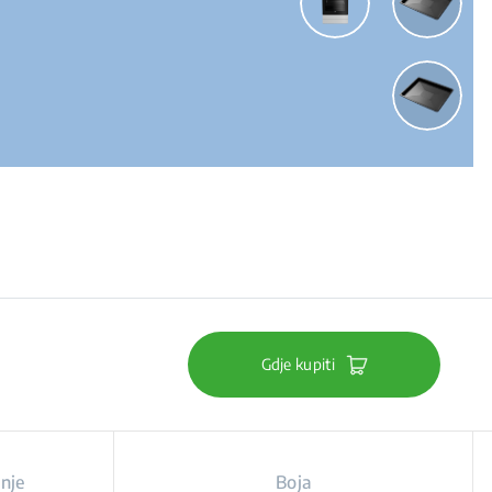
Gdje kupiti
anje
Boja