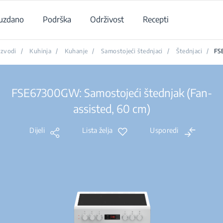
uzdano
Podrška
Održivost
Recepti
izvodi
/
Kuhinja
/
Kuhanje
/
Samostojeći štednjaci
/
Štednjaci
/
FS
FSE67300GW: Samostojeći štednjak (Fan-
assisted, 60 cm)
Dijeli
Lista želja
Usporedi