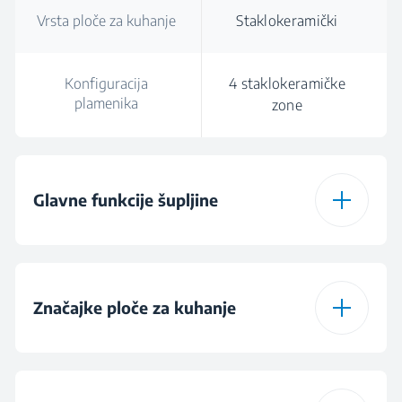
Vrsta ploče za kuhanje
Staklokeramički
Konfiguracija
4 staklokeramičke
plamenika
zone
Glavne funkcije šupljine
Broj funkcija
8
Značajke ploče za kuhanje
Odmrzavanje
Yes
Vrsta ploče za kuhanje
Staklokeramički
Uz pomoć ventilatora
Yes