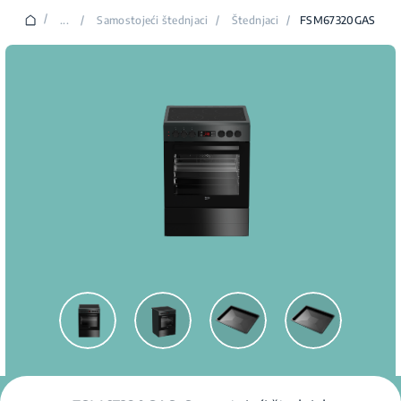
/
...
/
Samostojeći štednjaci
/
Štednjaci
/
FSM67320GAS