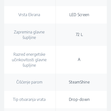
Vrsta Ekrana
LED Screen
Zapremina glavne
72 L
šupljine
Razred energetske
A
učinkovitosti glavne
šupljine
Čišćenje parom
SteamShine
Tip otvaranja vrata
Drop-down