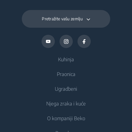
Pretražite vašu zemlju
Kuhinja
Praonica
Hlađenje
Ugradbeni
Hladnjaci
Perilice rublja
Njega zraka i kuće
Zamrzivači
Samostojeće perilice rublja
Hlađenje
Hladnjaci s zamrzivačem
O kompaniji Beko
Ugradbene perilice rublja
Integrirani hladnjaci
Briga o zraku
Ugradbeni hladnjaci
Perilica - sušilica