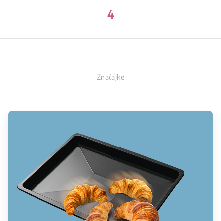
4
Značajke