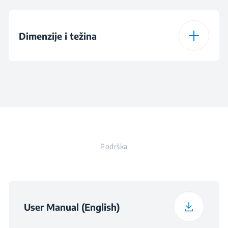
Power
500 W
Dimenzije i težina
Utikač
Visina
18.3 cm
Širina
32.3 cm
Podrška
Dubina
9.7 cm
Težina
1.23 kg
User Manual (English)
Visina pakiranja
20 cm