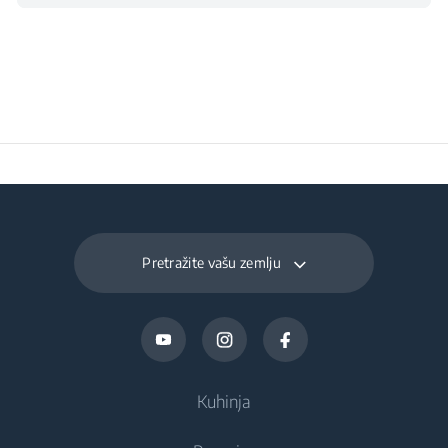
Širina pakiranja
10 cm
Dubina pakiranja
20.6 cm
Širina pakiranja
1.55 kg
Pretražite vašu zemlju
Kuhinja