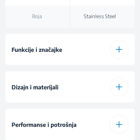
Boja
Stainless Steel
Funkcije i značajke
Odabir brzine
Yes
Dizajn i materijali
Kuka za tijesto od
Yes
nehrđajućeg čelika
Boja
Stainless Steel
Performanse i potrošnja
Metlica od
Yes
nehrđajućeg čelika