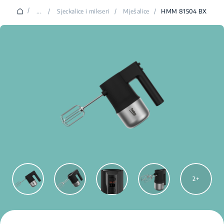
/
...
/
Sjeckalice i mikseri
/
Mješalice
/
HMM 81504 BX
2