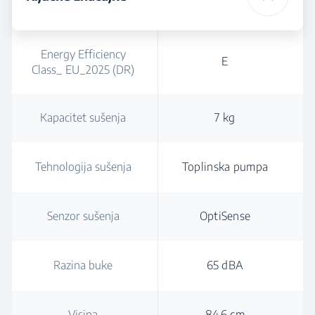
Energy Efficiency
E
Class_ EU_2025 (DR)
Kapacitet sušenja
7 kg
Tehnologija sušenja
Toplinska pumpa
Senzor sušenja
OptiSense
Razina buke
65 dBA
Visina
84.6 cm