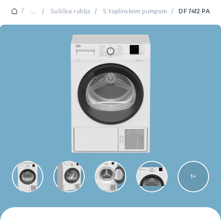
/
...
/
Sušilice rublja
/
S toplinskom pumpom
/
DF 7412 PA
1