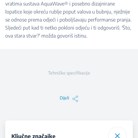
vratima sustava AquaWave® i posebno dizajnirane
lopatice koje okreću rublje poput valova u bubnju, nježnije
se odnose prema odjeći i poboljšavaju performanse pranja.
Sljedeći put kad ti netko pokloni odjeću i ti odgovoriš: 'Što,
ova stara stvar?' možda govoriš istinu.
Tehničke specifikacije
Dijeli
Ključne značajke