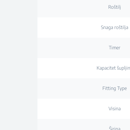
Roštilj
Snaga roštilja
Timer
Kapacitet šuplji
Fitting Type
Visina
Širina