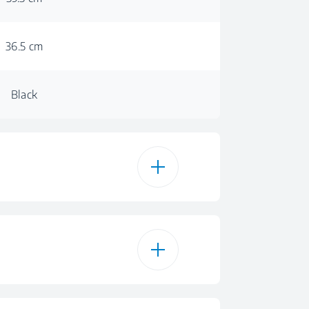
36.5 cm
Black
900 W
5
23