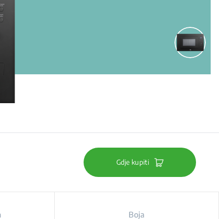
Gdje kupiti
a
Boja