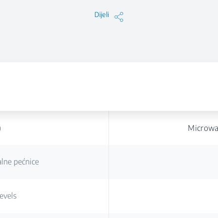
Dijeli
a
Microwa
lne pećnice
evels