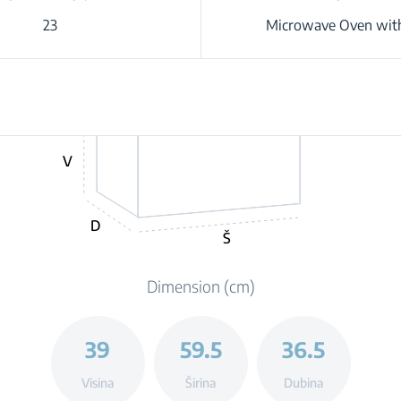
23
Microwave Oven with
V
D
Š
Dimension (cm)
39
59.5
36.5
Visina
Širina
Dubina