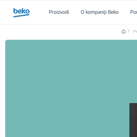
Main content starts here
Proizvodi
O kompaniji Beko
Po
/
P