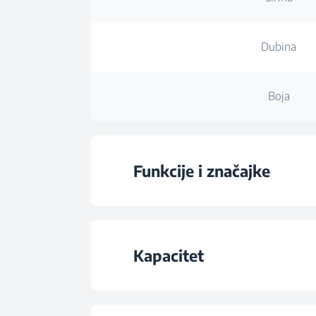
Dubina
Boja
Funkcije i značajke
Maksimalna snaga mikrova
Kapacitet
Number of Power L
Kapacitet šuplji