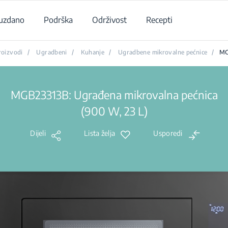
uzdano
Podrška
Održivost
Recepti
roizvodi
/
Ugradbeni
/
Kuhanje
/
Ugradbene mikrovalne pećnice
/
MG
MGB23313B: Ugrađena mikrovalna pećnica
(900 W, 23 L)
Dijeli
Lista želja
Usporedi