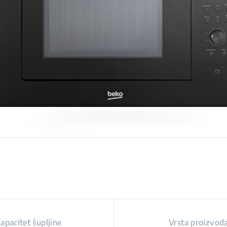
apacitet šupljine
Vrsta proizvod