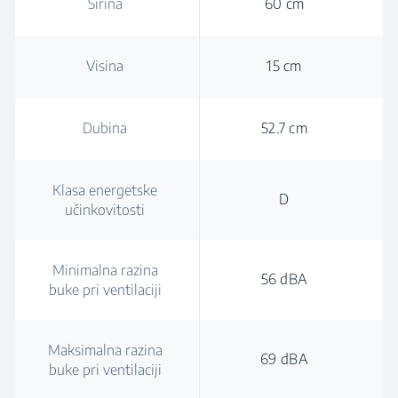
Širina
60 cm
Visina
15 cm
Dubina
52.7 cm
Klasa energetske
D
učinkovitosti
Minimalna razina
56 dBA
buke pri ventilaciji
Maksimalna razina
69 dBA
buke pri ventilaciji