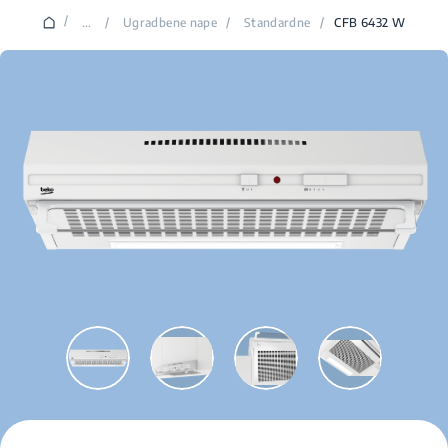
/
...
/
Ugradbene nape
/
Standardne
/
CFB 6432 W