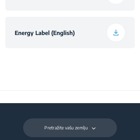
Dubina pakiranja
64.9 cm
Klasa učinkovitosti
E
osvjetljenja
Širina pakiranja
8.9 kg
Energy Label (English)
Klasa učinkovitosti
G
filtriranja masti
Ukupna potrošnja
129 W
energije
Prosječna godišnja
64.3 kWh
potrošnja energije
(kWh / godišnje)
Pretražite vašu zemlju
Napon
220 - 240 V