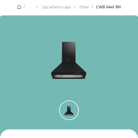
/
...
/
Ugradbene nape
/
Zidne
/
CWB 6441 BN