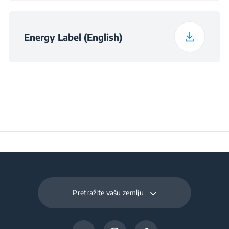
Dubina pakiranja
66.9 cm
Klasa učinkovitosti
C
osvjetljenja
Širina pakiranja
9.6 kg
Energy Label (English)
Klasa učinkovitosti
C
filtriranja masti
Ukupna potrošnja
181 W
energije
Prosječna godišnja
71 kWh
potrošnja energije
(kWh / godišnje)
Pretražite vašu zemlju
Napon
220 - 240 V