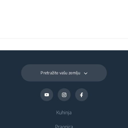
(kWh / godišnje)
Napon
220 - 240 V
Frekvencija
50 Hz
Pretražite vašu zemlju
Kuhinja
Praonica