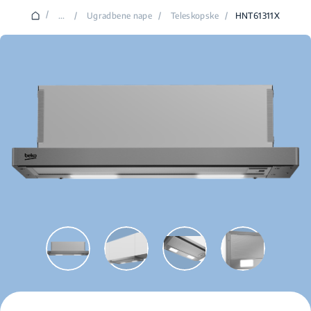
/
...
/
Ugradbene nape
/
Teleskopske
/
HNT61311X