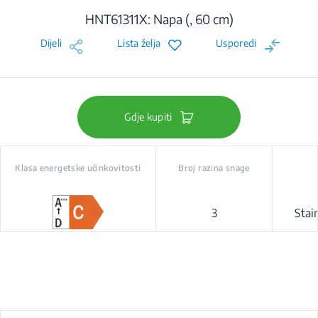
HNT61311X: Napa (, 60 cm)
Dijeli
Lista želja
Usporedi
Gdje kupiti
Klasa energetske učinkovitosti
Broj razina snage
3
Stai