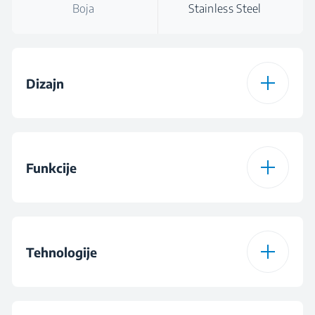
Boja
Stainless Steel
Dizajn
Boja
Stainless Steel
Funkcije
Upravljanje
Mehaničko
upravljanje
prekidačem
Broj razina snage
3
Tehnologije
Vrsta osvjetljenja
LED Illumination
Ugljični filtri
Opcionalno