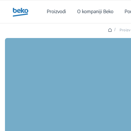
Main content starts here
Proizvodi
O kompaniji Beko
Po
/
Proizv