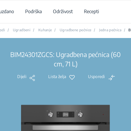
uzdano
Podrška
Održivost
Recepti
odi
/
Ugradbeni
/
Kuhanje
/
Ugradbene pećnice
/
Jedna pećnica
/
B
BIM24301ZGCS: Ugradbena pećnica (60
cm, 71 L)
Dijeli
Lista želja
Usporedi