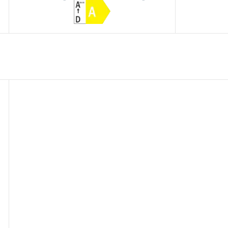
šupljine