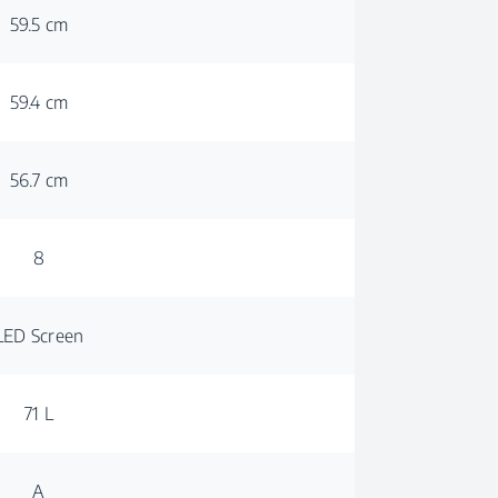
59.5 cm
59.4 cm
56.7 cm
8
LED Screen
71 L
A