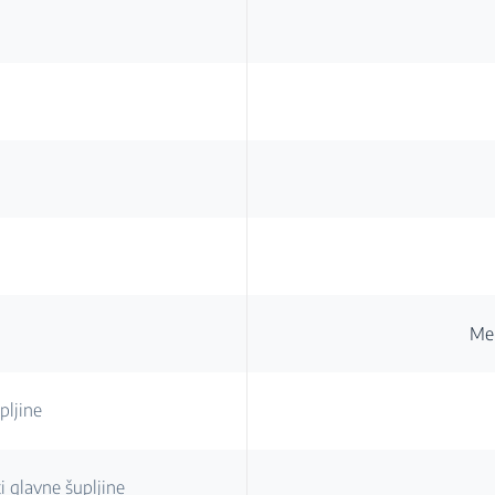
Me
pljine
 glavne šupljine