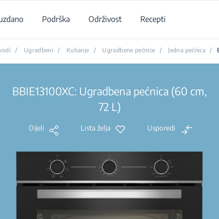
uzdano
Podrška
Održivost
Recepti
vodi
/
Ugradbeni
/
Kuhanje
/
Ugradbene pećnice
/
Jedna pećnica
/
BBIE13100XC: Ugradbena pećnica (60 cm,
72 L)
Dijeli
Lista želja
Usporedi