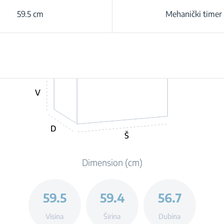
59.5 cm
Mehanički timer
V
D
Š
Dimension (cm)
59.5
59.4
56.7
Visina
Širina
Dubina