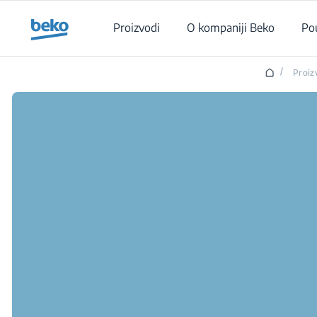
Main content starts here
Proizvodi
O kompaniji Beko
Po
/
Proiz