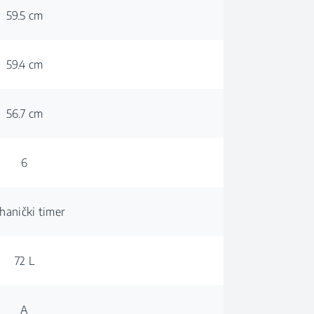
59.5 cm
59.4 cm
56.7 cm
6
hanički timer
72 L
A