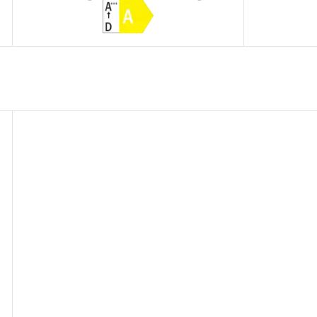
šupljine