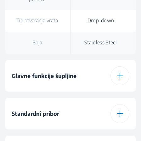
Tip otvaranja vrata
Drop-down
Boja
Stainless Steel
Glavne funkcije šupljine
Tip glavne šupljine
Fan-assisted
pećnice
Standardni pribor
Broj funkcija
6
Broj standardnih