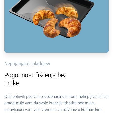
Neprijanjajući pladnjevi
Pogodnost čišćenja bez
muke
Od ljepljivih peciva do složenaca sa sirom, neljepljiva ladica
omogućuje vam da svoje kreacije izbacite bez muke,
ostavljajući vam više vremena za uživanje u kulinarskim