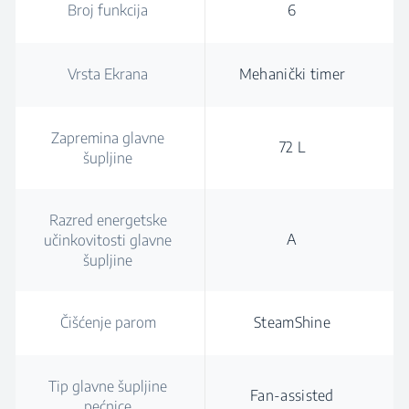
Broj funkcija
6
Vrsta Ekrana
Mehanički timer
Zapremina glavne
72 L
šupljine
Razred energetske
A
učinkovitosti glavne
šupljine
Čišćenje parom
SteamShine
Tip glavne šupljine
Fan-assisted
pećnice