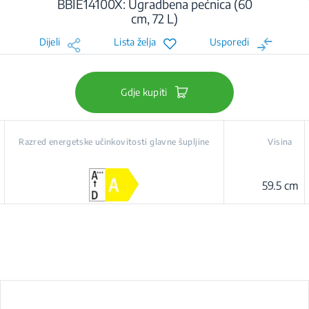
BBIE14100X: Ugradbena pećnica (60
cm, 72 L)
Dijeli
Lista želja
Usporedi
Gdje kupiti
Razred energetske učinkovitosti glavne šupljine
Visina
59.5 cm