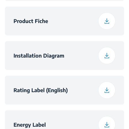
Frekvencija
50 Hz
Širina pakiranja
66 cm
Product Fiche
Dubina pakiranja
66 cm
Širina pakiranja
31.14 kg
Installation Diagram
Dimenzije utora -
560×550×590
ormarić (ŠxDxV) (mm)
Rating Label (English)
Dimenzije utora (Š × D
560×550×600
× V) (mm)
Energy Label