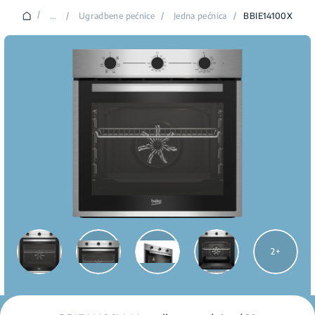
/
...
/
Ugradbene pećnice
/
Jedna pećnica
/
BBIE14100X
2