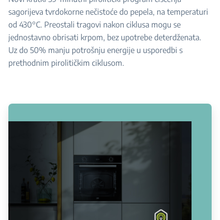
sagorijeva tvrdokorne nečistoće do pepela, na temperaturi
od 430°C. Preostali tragovi nakon ciklusa mogu se
jednostavno obrisati krpom, bez upotrebe deterdženata.
Uz do 50% manju potrošnju energije u usporedbi s
prethodnim pirolitičkim ciklusom.