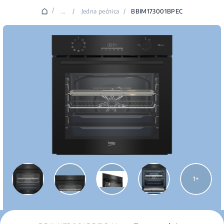
/
...
/
Jedna pećnica
/
BBIM173001BPEC
1