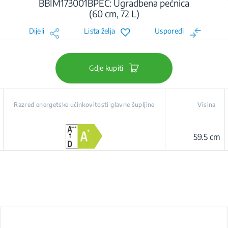
BBIM173001BPEC: Ugradbena pećnica
(60 cm, 72 L)
Dijeli
Lista želja
Usporedi
Gdje kupiti
Razred energetske učinkovitosti glavne šupljine
Visina
59.5 cm