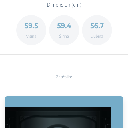
Dimension (cm)
59.5
59.4
56.7
Visina
Širina
Dubina
Značajke