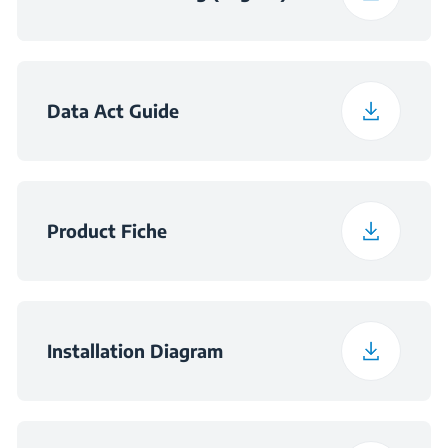
Dubina pakiranja
66 cm
Širina pakiranja
37 kg
Data Act Guide
Dimenzije utora -
560×550×590
ormarić (ŠxDxV) (mm)
Product Fiche
Dimenzije utora (Š × D
560×550×600
× V) (mm)
Installation Diagram