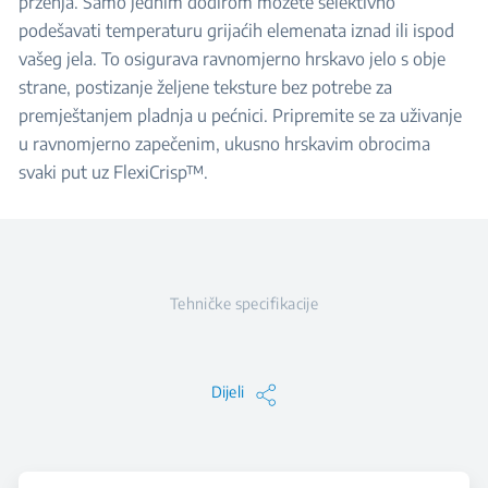
prženja. Samo jednim dodirom možete selektivno
podešavati temperaturu grijaćih elemenata iznad ili ispod
vašeg jela. To osigurava ravnomjerno hrskavo jelo s obje
strane, postizanje željene teksture bez potrebe za
premještanjem pladnja u pećnici. Pripremite se za uživanje
u ravnomjerno zapečenim, ukusno hrskavim obrocima
svaki put uz FlexiCrisp™.
Tehničke specifikacije
Dijeli