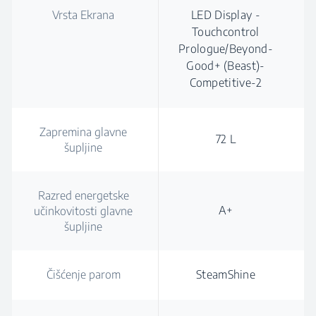
Vrsta Ekrana
LED Display -
Touchcontrol
Prologue/Beyond-
Good+ (Beast)-
Competitive-2
Zapremina glavne
72 L
šupljine
Razred energetske
A+
učinkovitosti glavne
šupljine
Čišćenje parom
SteamShine