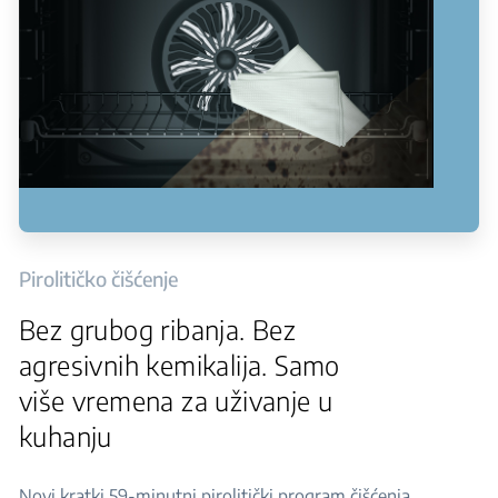
Pirolitičko čišćenje
Bez grubog ribanja. Bez
agresivnih kemikalija. Samo
više vremena za uživanje u
kuhanju
Novi kratki 59-minutni pirolitički program čišćenja