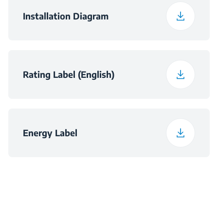
ormarić (ŠxDxV) (mm)
Installation Diagram
Dimenzije utora (Š × D
560×550×600
× V) (mm)
Rating Label (English)
Energy Label