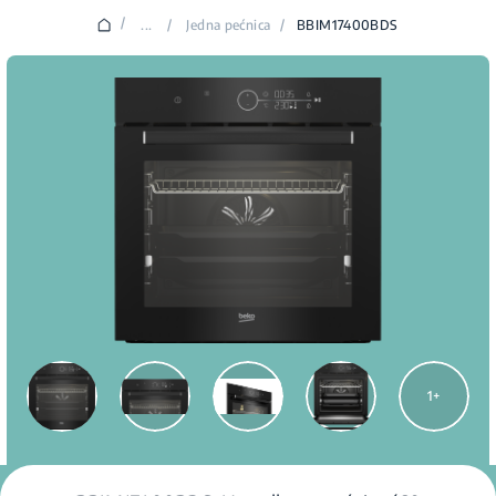
/
...
/
Jedna pećnica
/
BBIM17400BDS
1