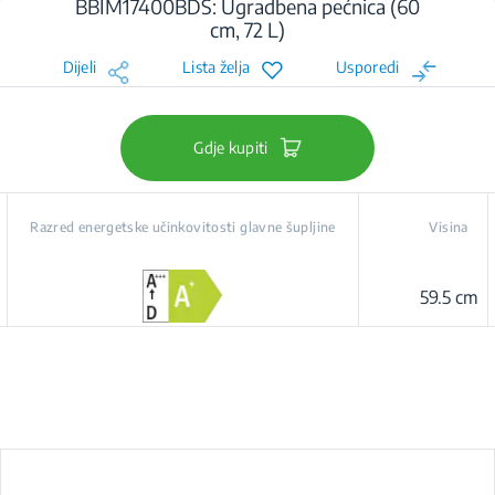
BBIM17400BDS: Ugradbena pećnica (60
cm, 72 L)
Dijeli
Lista želja
Usporedi
Gdje kupiti
Razred energetske učinkovitosti glavne šupljine
Visina
59.5 cm