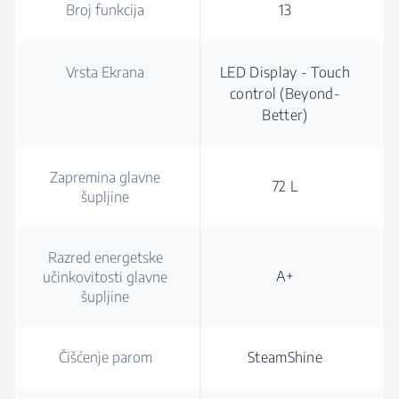
Broj funkcija
13
Vrsta Ekrana
LED Display - Touch
control (Beyond-
Better)
Zapremina glavne
72 L
šupljine
Razred energetske
A+
učinkovitosti glavne
šupljine
Čišćenje parom
SteamShine