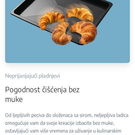
Neprijanjajući pladnjevi
Pogodnost čišćenja bez
muke
Od ljepljivih peciva do složenaca sa sirom, neljepljiva ladica
omogućuje vam da svoje kreacije izbacite bez muke,
ostavljajući vam više vremena za uživanje u kulinarskim