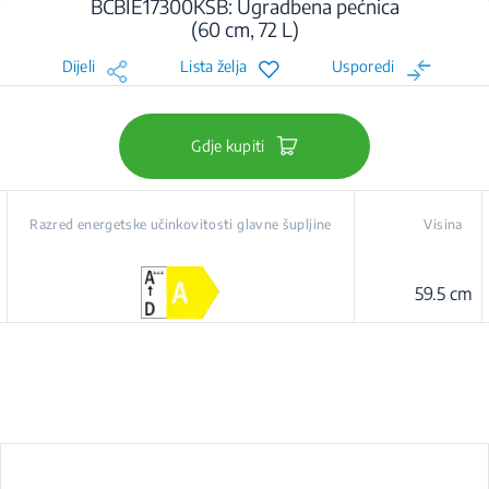
BCBIE17300KSB: Ugradbena pećnica
(60 cm, 72 L)
Dijeli
Lista želja
Usporedi
Gdje kupiti
Razred energetske učinkovitosti glavne šupljine
Visina
59.5 cm