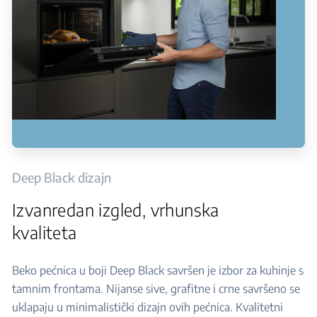
Deep Black dizajn
Izvanredan izgled, vrhunska
kvaliteta
Beko pećnica u boji Deep Black savršen je izbor za kuhinje s
tamnim frontama. Nijanse sive, grafitne i crne savršeno se
uklapaju u minimalistički dizajn ovih pećnica. Kvalitetni