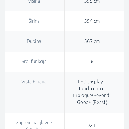
Visina
59.5 cm
Širina
59.4 cm
Dubina
56.7 cm
Broj funkcija
6
Vrsta Ekrana
LED Display -
Touchcontrol
Prologue/Beyond-
Good+ (Beast)
Zapremina glavne
72 L
šupljine