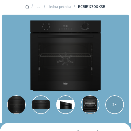
/
...
/
Jedna pećnica
/
BCBIE17300KSB
2