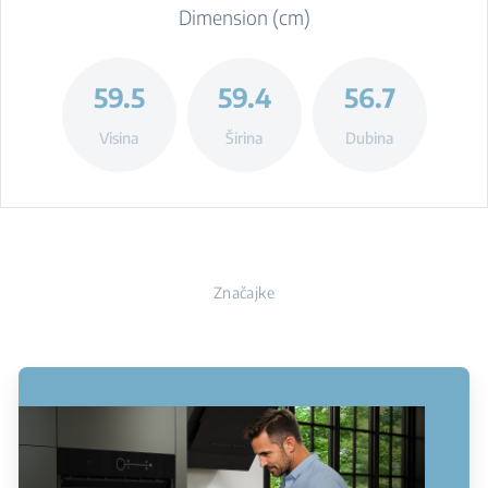
Dimension (cm)
59.5
59.4
56.7
Visina
Širina
Dubina
Značajke