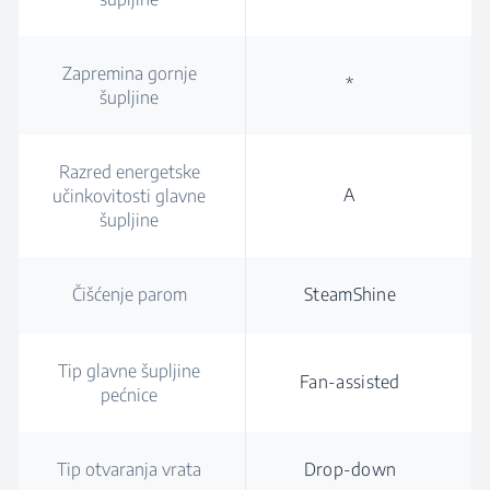
Zapremina gornje
*
šupljine
Razred energetske
A
učinkovitosti glavne
šupljine
Čišćenje parom
SteamShine
Tip glavne šupljine
Fan-assisted
pećnice
Tip otvaranja vrata
Drop-down