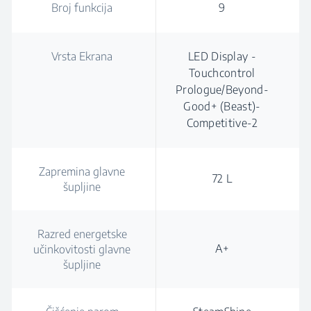
Broj funkcija
9
Vrsta Ekrana
LED Display -
Touchcontrol
Prologue/Beyond-
Good+ (Beast)-
Competitive-2
Zapremina glavne
72 L
šupljine
Razred energetske
A+
učinkovitosti glavne
šupljine