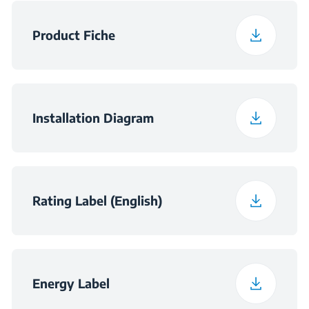
Širina pakiranja
37.9 kg
Product Fiche
Dimenzije utora -
560×550×590
ormarić (ŠxDxV) (mm)
Installation Diagram
Dimenzije utora (Š × D
560×550×600
× V) (mm)
Rating Label (English)
Energy Label