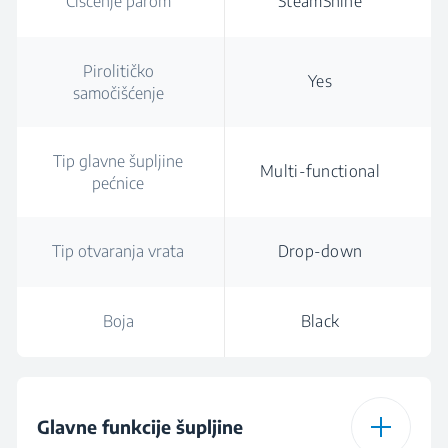
Čišćenje parom
SteamShine
Pirolitičko
Yes
samočišćenje
Tip glavne šupljine
Multi-functional
pećnice
Tip otvaranja vrata
Drop-down
Boja
Black
Glavne funkcije šupljine