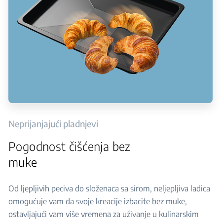
Neprijanjajući pladnjevi
Pogodnost čišćenja bez
muke
Od ljepljivih peciva do složenaca sa sirom, neljepljiva ladica
omogućuje vam da svoje kreacije izbacite bez muke,
ostavljajući vam više vremena za uživanje u kulinarskim