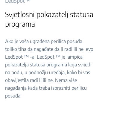
LedSpot™
Svjetlosni pokazatelj statusa
programa
Ako je vaša ugrađena perilica posuđa
toliko tiha da nagađate da li radi ili ne, evo
LedSpot ™ -a. LedSpot ™ je lampica
pokazatelja statusa programa koja svijetli
na podu, u podnožju uređaja, kako bi vas
obavijestila radi li ili ne. Nema više
nagađanja kada treba isprazniti perilicu
posuđa.