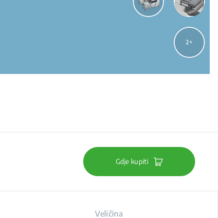
2
Gdje kupiti
Veličina