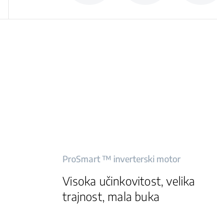
ProSmart ™ inverterski motor
Visoka učinkovitost, velika
trajnost, mala buka