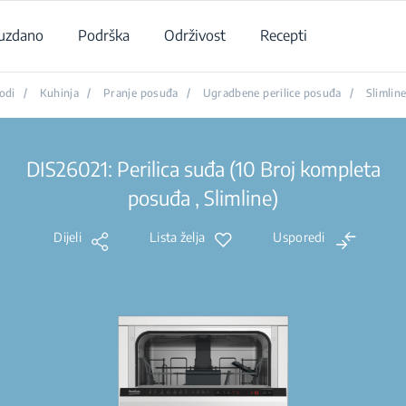
uzdano
Podrška
Održivost
Recepti
odi
/
Kuhinja
/
Pranje posuđa
/
Ugradbene perilice posuđa
/
Slimlin
DIS26021: Perilica suđa (10 Broj kompleta
posuđa , Slimline)
Dijeli
Lista želja
Usporedi