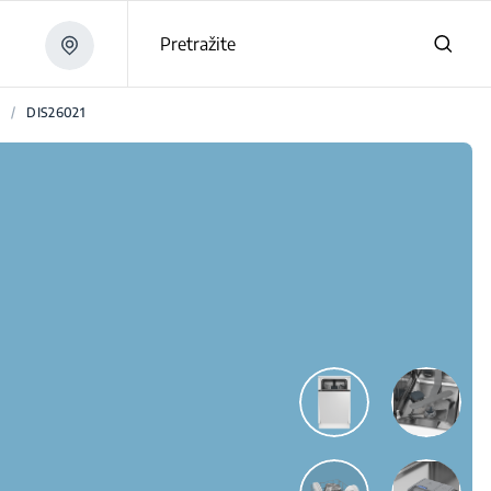
Pretražite
e
/
DIS26021