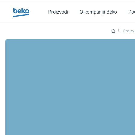
Main content starts here
Proizvodi
O kompaniji Beko
Po
/
Proizv