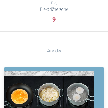
Broj
Električne zone
9
Značajke