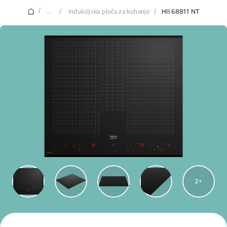
/
...
/
Indukcijska ploča za kuhanje
/
HII 68811 NT
2