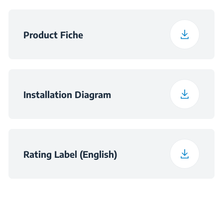
Širina pakiranja
64 cm
Product Fiche
Dubina pakiranja
56 cm
Širina pakiranja
16 kg
Installation Diagram
Dimenzije utora (V × Š
h×560×490
× D) (mm)
Rating Label (English)