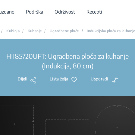
uzdano
Podrška
Održivost
Recepti
/
Kuhinja
/
Kuhanje
/
Ugradbene ploče
/
Indukcijska ploča za kuhanj
HII85720UFT: Ugradbena ploča za kuhanje
(Indukcija, 80 cm)
Dijeli
Lista želja
Usporedi