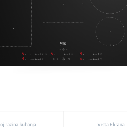
oj razina kuhanja
Vrsta Ekrana