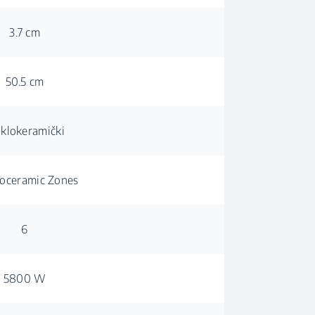
3.7 cm
50.5 cm
aklokeramički
roceramic Zones
6
5800 W