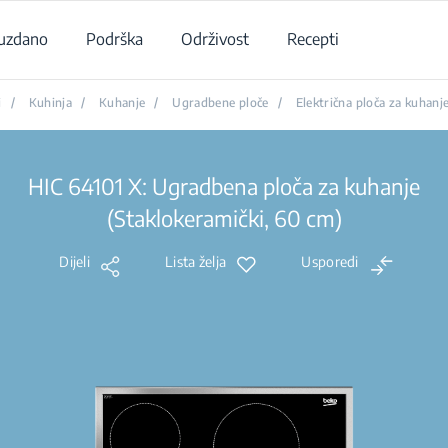
uzdano
Podrška
Održivost
Recepti
i
/
Kuhinja
/
Kuhanje
/
Ugradbene ploče
/
Električna ploča za kuhanj
HIC 64101 X: Ugradbena ploča za kuhanje
(Staklokeramički, 60 cm)
Dijeli
Lista želja
Usporedi