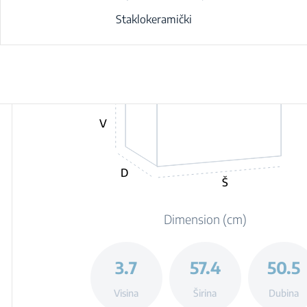
Staklokeramički
V
D
Š
Dimension (cm)
3.7
57.4
50.5
Visina
Širina
Dubina