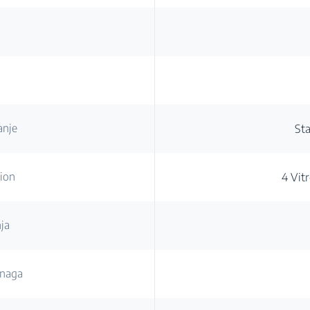
anje
St
ion
4 Vit
nja
snaga