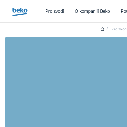
Main content starts here
Proizvodi
O kompaniji Beko
Po
/
Proizvod