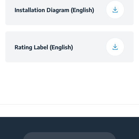
Širina pakiranja
8.6 kg
Installation Diagram (English)
Dimenzije utora (V × Š
h×560×490
× D) (mm)
Rating Label (English)