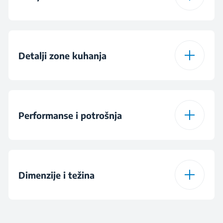
Boja
Black
Dizajn plamenika
Glass
Detalji zone kuhanja
Burner Configuration
4 Vitroceramic Zones
Performanse i potrošnja
Broj razina kuhanja
6
Ukupna električna
5800 W
Front-left Zone
Ø180 mm - 1700 W
snaga
Dimenzije i težina
Front-right Zone
Napon
Ø140 mm - 1200 W
230 V
Visina
3.7 cm