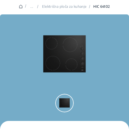
/
...
/
Električna ploča za kuhanje
/
HIC 64102