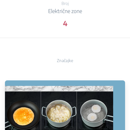
Broj
Električne zone
4
Značajke