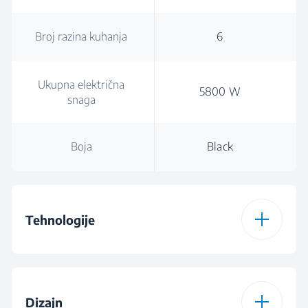
Broj razina kuhanja
6
Ukupna električna
5800 W
snaga
Boja
Black
Tehnologije
Vrsta ploče za kuhanje
Staklokeramički
Dizajn