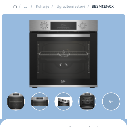
/
...
/
Kuhanje
/
Ugradbeni setovi
/
BBSM12340X
6