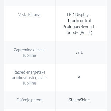
Vrsta Ekrana
LED Display -
Touchcontrol
Prologue/Beyond-
Good+ (Beast)
Zapremina glavne
72 L
šupljine
Razred energetske
A
učinkovitosti glavne
šupljine
Čišćenje parom
SteamShine