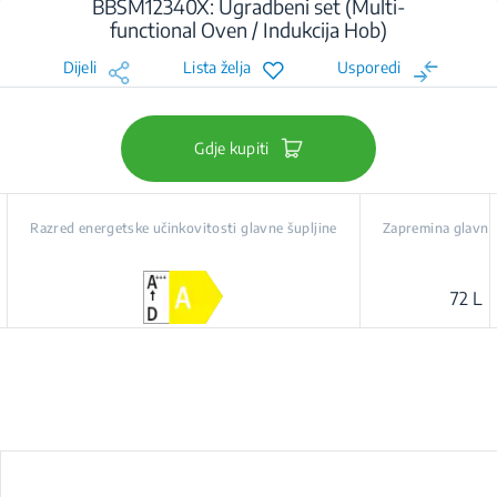
BBSM12340X: Ugradbeni set (Multi-
functional Oven / Indukcija Hob)
Dijeli
Lista želja
Usporedi
Gdje kupiti
Razred energetske učinkovitosti glavne šupljine
Zapremina glavne 
72 L