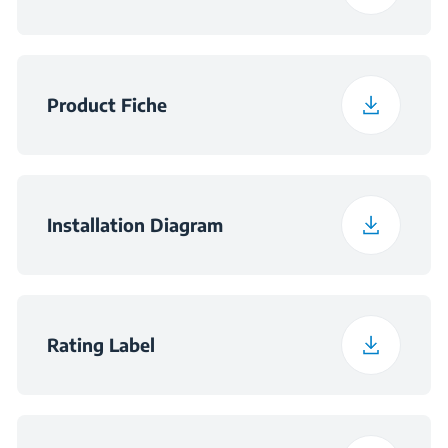
Dubina pakiranja
66 cm
Širina pakiranja
42.1 kg
Product Fiche
Dimenzije utora -
560×550×590
ormarić (ŠxDxV) (mm)
Installation Diagram
Dimenzije utora (Š × D
560×550×600
× V) (mm)
Rating Label