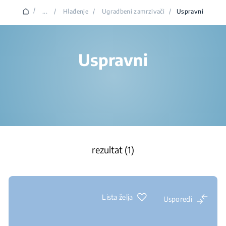
/
...
/
Hlađenje
/
Ugradbeni zamrzivači
/
Uspravni
Uspravni
rezultat (1)
Lista želja
Usporedi