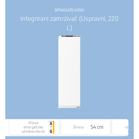
BFNA247E40SN
Integrirani zamrzivač (Uspravni, 220
L)
Klasa
Tip
54 cm
energetske
Širina
rashlad
učinkovitosti
susta