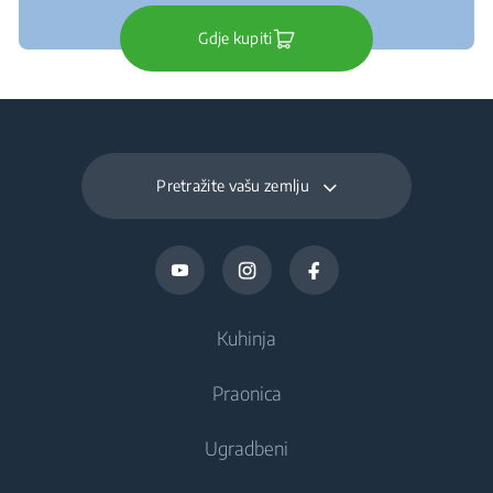
Gdje kupiti
Pretražite vašu zemlju
Kuhinja
Praonica
Hlađenje
Ugradbeni
Hladnjaci
Perilice rublja