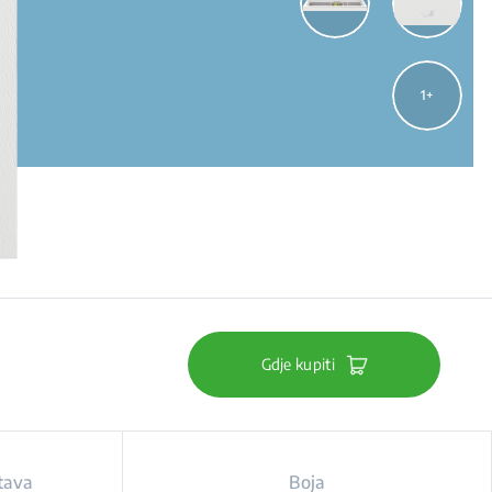
1
Gdje kupiti
tava
Boja