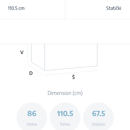
110.5 cm
Statički
V
D
Š
Dimension (cm)
86
110.5
67.5
Visina
Širina
Dubina