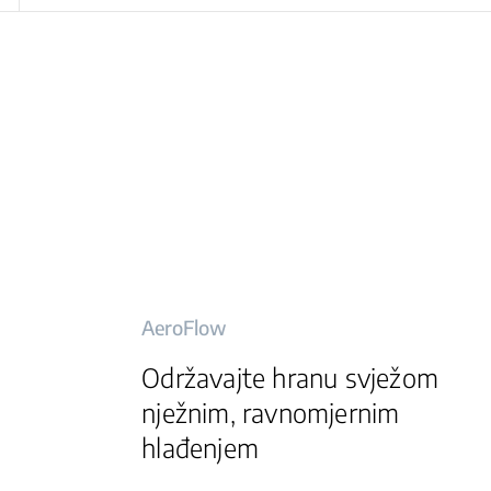
AeroFlow
Održavajte hranu svježom
nježnim, ravnomjernim
hlađenjem