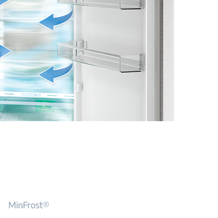
MinFrost®