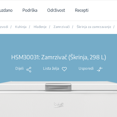
uzdano
Podrška
Održivost
Recepti
izvodi
/
Kuhinja
/
Hlađenje
/
Zamrzivači
/
Škrinja za zamrzavanje
/
HSM30031: Zamrzivač (Škrinja, 298 L)
Dijeli
Lista želja
Usporedi