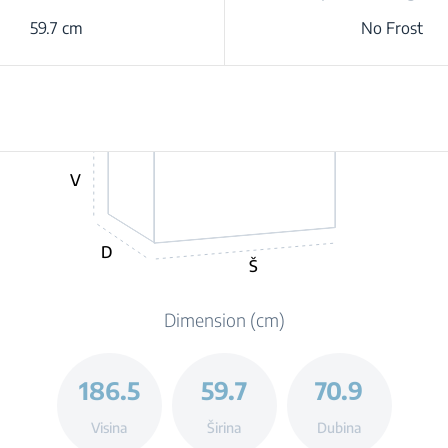
59.7 cm
No Frost
V
D
Š
Dimension (cm)
186.5
59.7
70.9
Visina
Širina
Dubina