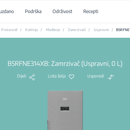
uzdano
Podrška
Održivost
Recepti
Proizvodi
/
Kuhinja
/
Hlađenje
/
Zamrzivači
/
Uspravni
/
B5RFNE
B5RFNE314XB: Zamrzivač (Uspravni, 0 L)
Dijeli
Lista želja
Usporedi