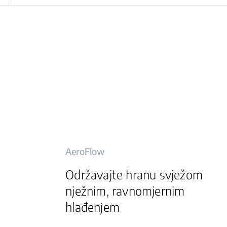
AeroFlow
Održavajte hranu svježom
nježnim, ravnomjernim
hlađenjem