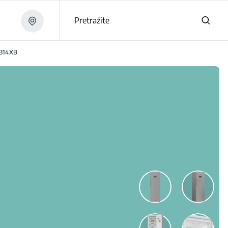
Pretražite
314XB