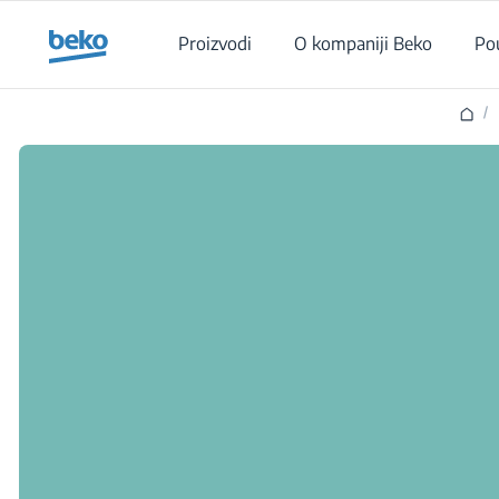
Main content starts here
Proizvodi
O kompaniji Beko
Po
/