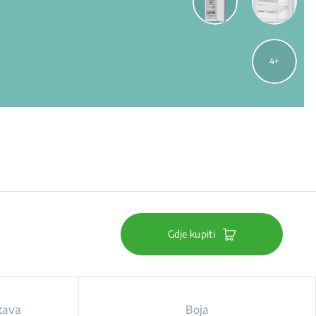
4
Gdje kupiti
tava
Boja