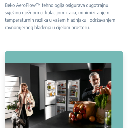
Beko AeroFlow™ tehnologija osigurava dugotrajnu
svježinu nježnom cirkulacijom zraka, minimiziranjem
temperaturnih razlika u vašem hladnjaku i održavanjem
ravnomjernog hlađenja u cijelom prostoru.