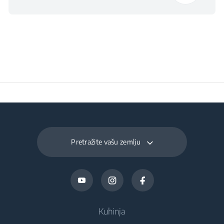
Dnevna potrošnja pri
0.505
temperaturi 16°C
(kWh/dnevno)
Vrijeme čuvanja
11
temperature hrane pri
nestanku struje (sati)
Ukupna zapremina
219 L
zamrzivača (l)
Pretražite vašu zemlju
Dnevni kapacitet
12 kg
zamrzavanja (kg/dan)
Kuhinja