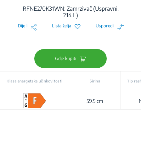
RFNE270K31WN: Zamrzivač (Uspravni,
214 L)
Dijeli
Lista želja
Usporedi
Gdje kupiti
Klasa energetske učinkovitosti
Širina
Tip ras
59.5 cm