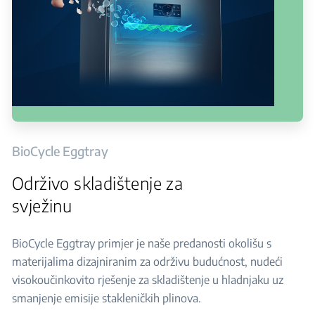
BioCycle Eggtray
Održivo skladištenje za
svježinu
BioCycle Eggtray primjer je naše predanosti okolišu s
materijalima dizajniranim za održivu budućnost, nudeći
visokoučinkovito rješenje za skladištenje u hladnjaku uz
smanjenje emisije stakleničkih plinova.