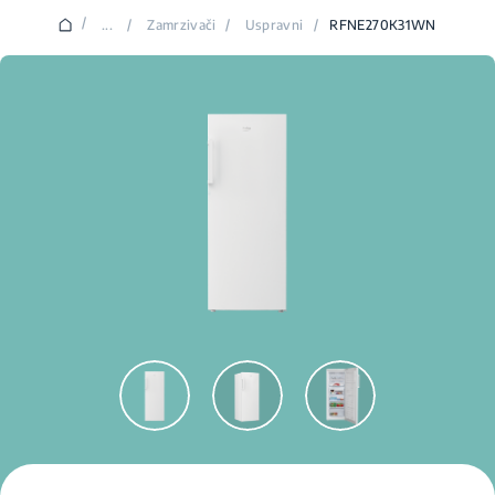
/
...
/
Zamrzivači
/
Uspravni
/
RFNE270K31WN