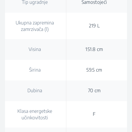
Tip ugradnje
Samostojeći
Ukupna zapremina
219 L
zamrzivača (l)
Visina
151.8 cm
Širina
59.5 cm
Dubina
70 cm
Klasa energetske
F
učinkovitosti