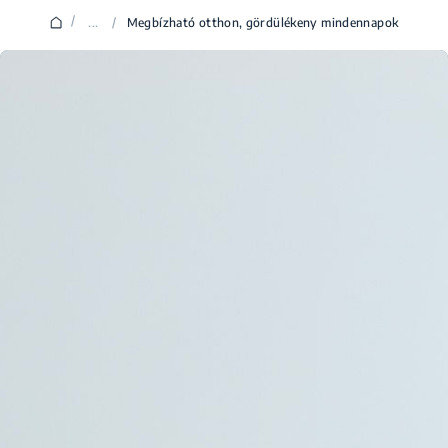
/
...
/
Megbízható otthon, gördülékeny mindennapok