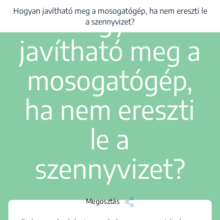
2 perc olvasás
Hogyan
Hogyan javítható meg a mosogatógép, ha nem ereszti le
/
...
/
Hogyan javítható meg a mosogatógép, ha nem ereszti le a szennyvi
a szennyvizet?
javítható meg a
mosogatógép,
ha nem ereszti
le a
szennyvizet?
Megosztás