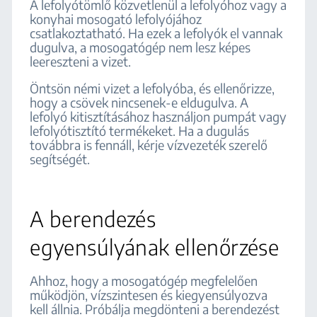
A lefolyótömlő közvetlenül a lefolyóhoz vagy a
konyhai mosogató lefolyójához
csatlakoztatható. Ha ezek a lefolyók el vannak
dugulva, a mosogatógép nem lesz képes
leereszteni a vizet.
Öntsön némi vizet a lefolyóba, és ellenőrizze,
hogy a csövek nincsenek-e eldugulva. A
lefolyó kitisztításához használjon pumpát vagy
lefolyótisztító termékeket. Ha a dugulás
továbbra is fennáll, kérje vízvezeték szerelő
segítségét.
A berendezés
egyensúlyának ellenőrzése
Ahhoz, hogy a mosogatógép megfelelően
működjön, vízszintesen és kiegyensúlyozva
kell állnia. Próbálja megdönteni a berendezést