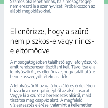
Számos oka lehet annak, ha a mosogatógép
nem ereszti le a szennyvizet. Próbálkozzon az
alábbi megoldásokkal.
Ellenőrizze, hogy a szűrő
nem piszkos-e vagy nincs-
e eltömődve
A mosogatógépben található egy lefolyószűrő,
amit rendszeresen tisztítani kell. Távolítsa el a
lefolyószűrőt, és ellenőrizze, hogy található-e
benne összegyűlt ételmaradék.
A lefolyószűrőhöz való hozzáférés érdekében
húzza ki a mosogatógépből az alsó kosarat.
Vegye ki a szűrőt a berendezés aljáról, majd
tisztítsa meg csapvíz alatt. A megfelelő
vízleeresztés elérése, valamint a kellemetlen