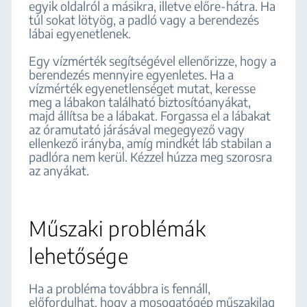
egyik oldalról a másikra, illetve előre-hátra. Ha
túl sokat lötyög, a padló vagy a berendezés
lábai egyenetlenek.
Egy vízmérték segítségével ellenőrizze, hogy a
berendezés mennyire egyenletes. Ha a
vízmérték egyenetlenséget mutat, keresse
meg a lábakon található biztosítóanyákat,
majd állítsa be a lábakat. Forgassa el a lábakat
az óramutató járásával megegyező vagy
ellenkező irányba, amíg mindkét láb stabilan a
padlóra nem kerül. Kézzel húzza meg szorosra
az anyákat.
Műszaki problémák
lehetősége
Ha a probléma továbbra is fennáll,
előfordulhat, hogy a mosogatógép műszakilag