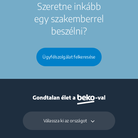
Szeretne inkább
egy szakemberrel
beszélni?
Ügyfélszolgálat felkeresése
Válassza ki az országot