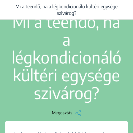
Mi a teendő, ha a légkondicionáló kültéri egysége
/
...
/
Mi a teendő, ha a légkondicionáló kültéri egysége szivárog?
1 perc olvasás
szivárog?
Mi a teendő, ha
a
légkondicionáló
kültéri egysége
szivárog?
Megosztás