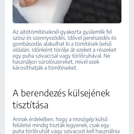
Az ajtótömítéseknél gyakorta gyülemlik fel
szösz és szennyeződés. Idővel penészedés és
gombásodás alakulhat ki a tömítések belső
oldalán. Időnként törölje át ezeket a részeket
egy puha szivaccsal vagy törlőruhával. Ne
használjon súrolószereket, mivel ezek
károsíthatják a tömítéseket.
A berendezés külsejének
tisztítása
Annak érdekében, hogy a mosógép külső
felületei mindig tiszták legyenek, csak egy
puha törlőruhát vagy szivacsot kell használnia