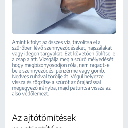
Amint kifolyt az összes víz, távolítsa el a
szűrőben lévő szennyeződéseket, hajszálakat
vagy idegen tárgyakat. Ezt követően öblítse le
a csap alatt. Vizsgálja meg a szűrő mélyedését,
hogy megbizonyosodjon róla, nem ragadt-e
bele szennyeződés, pénzérme vagy gomb.
Nedves ruhával törölje át. Végül helyezze
vissza és rögzítse a szűrőt az órajárással
megegyező irányba, majd pattintsa vissza az
alsó védőlemezt.
Az ajtótömítések