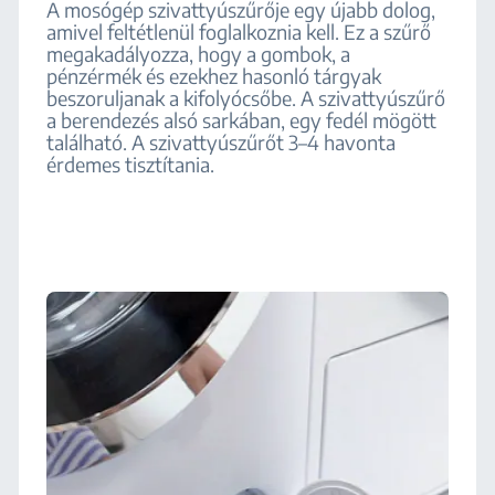
A mosógép szivattyúszűrője egy újabb dolog,
amivel feltétlenül foglalkoznia kell. Ez a szűrő
megakadályozza, hogy a gombok, a
pénzérmék és ezekhez hasonló tárgyak
beszoruljanak a kifolyócsőbe. A szivattyúszűrő
a berendezés alsó sarkában, egy fedél mögött
található. A szivattyúszűrőt 3–4 havonta
érdemes tisztítania.