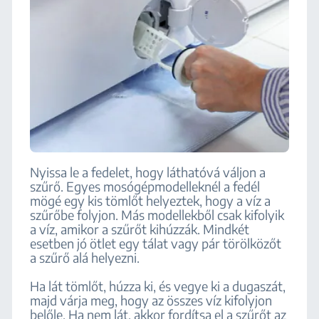
Nyissa le a fedelet, hogy láthatóvá váljon a
szűrő. Egyes mosógépmodelleknél a fedél
mögé egy kis tömlőt helyeztek, hogy a víz a
szűrőbe folyjon. Más modellekből csak kifolyik
a víz, amikor a szűrőt kihúzzák. Mindkét
esetben jó ötlet egy tálat vagy pár törölközőt
a szűrő alá helyezni.
Ha lát tömlőt, húzza ki, és vegye ki a dugaszát,
majd várja meg, hogy az összes víz kifolyjon
belőle. Ha nem lát, akkor fordítsa el a szűrőt az