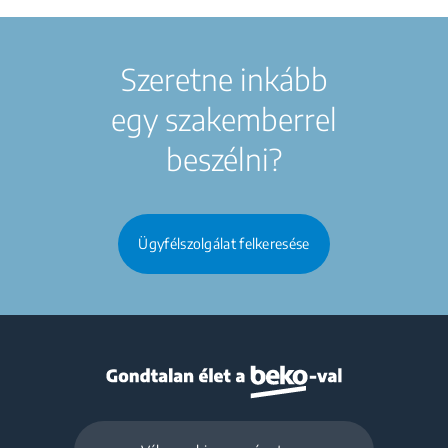
Szeretne inkább
egy szakemberrel
beszélni?
Ügyfélszolgálat felkeresése