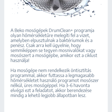
A Beko mosógépek DrumClean+ programja
olyan hőmérsékletűre melegíti fel a vizet,
amelyben elpusztulnak a baktériumok és a
penész. Csak arra kell ügyelnie, hogy
semmiképpen se tegyen mosnivalókat vagy
mosószert a mosógépbe, amikor ezt a ciklust
használja!
Ha mosógépe nem rendelkezik öntisztítás
programmal, akkor futtassa a legmagasabb
hőmérsékletet használó programot mosószer
nélkül, üres mosógéppel. Ha 3–6 havonta
elvégzi ezt a feladatot, akkor berendezése
mindig a lehető legjobb állapotban lesz.