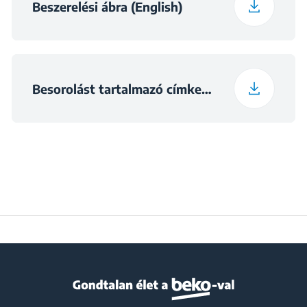
Súly, csomagolt
Beszerelési ábra (English)
8.7 kg
állapotban
Beszerelési méretek
ma×560×490
(ma×szé×mé) (mm)
Besorolást tartalmazó címke (English)