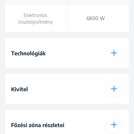
Elektromos
6800 W
összteljesítmény
Technológiák
Tűzhely típusa
Vitrokerámia
Kivitel
Szín
Fekete
Égőlap típusa
Üveg
Kijelző típusa
Keskeny, érintéses
Főzési zóna részletei
vezérlés