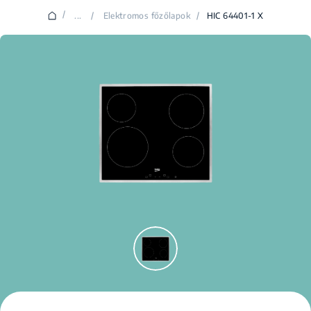
/
...
/
Elektromos főzőlapok
/
HIC 64401-1 X