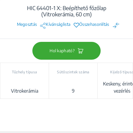
HIC 64401-1 X: Beépíthető főzőlap
(Vitrokerámia, 60 cm)
Megosztás
Kívánságlista
Összehasonlítás
Hol kapható?
Tűzhely típusa
Sütőszintek száma
Kijelző típus
Keskeny, érint
Vitrokerámia
9
vezérlés