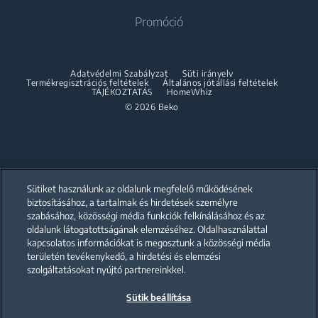
Beépíthető sütők
Szárítógépek
Promóció
Szabadonálló tűzhelyek
Partnerships
Beépíthető mikrohullámú sütők
Accessories
Beépíthető sütők
Beépíthető főzőlapok
Összeépítő keret
Adatvédelmi Szabályzat
Süti irányelv
Beépíthető mikrohullámú sütők
Termékregisztrációs feltételek
Általános jótállási feltételek
Beépíthető páraelszívók
TÁJÉKOZTATÁS
HomeWhiz
Beépíthető főzőlapok
© 2026 Beko
Beépíthető sütő és főzőlap szett
Beépíthető páraelszívók
Mosogatás
Beépíthető sütő és főzőlap szett
Beépíthető mosogatógépek
Mosogatás
Sütiket használunk az oldalunk megfelelő működésének
biztosításához, a tartalmak és hirdetések személyre
szabásához, közösségi média funkciók felkínálásához és az
Szabadonálló mosogatógépek
oldalunk látogatottságának elemzéséhez. Oldalhasználattal
Our parent company, Beko has 55,000 employees throughout the world
with its global operations through its subsidiaries in 57 countries and 45
kapcsolatos információkat is megosztunk a közösségi média
Beépíthető mosogatógépek
production facilities in 13 countries
területén tevékenykedő, a hirdetési és elemzési
(i.e. Türkiye, UK, Italy, Romania, Slovakia, Poland, South Africa, Russia,
Pakistan, India, Bangladesh, Thailand and China).
szolgáltatásokat nyújtó partnereinkkel.
Sütik beállítása
Beko became the largest white goods company in Europe with its
market share (based on volumes). Beko’s 31 R&D and Design Centers &
Offices across the globe