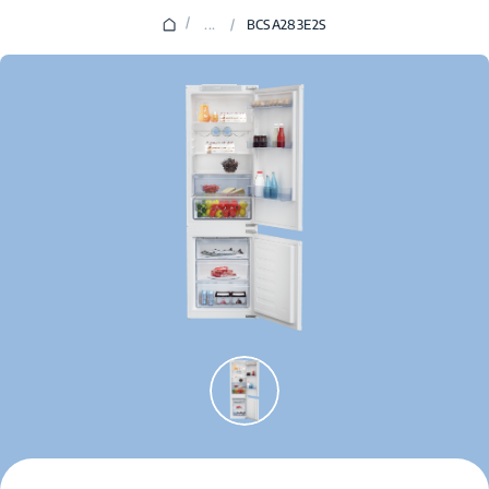
/
...
/
BCSA283E2S