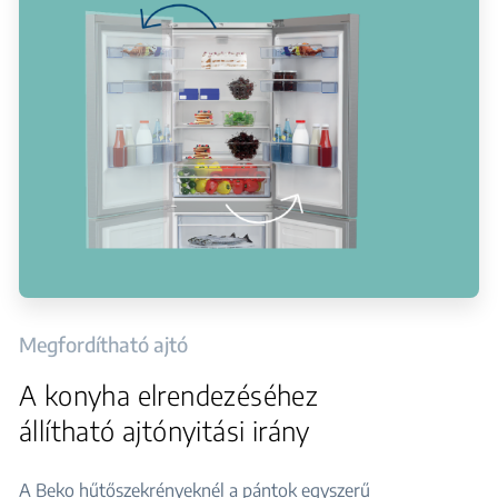
Megfordítható ajtó
A konyha elrendezéséhez
állítható ajtónyitási irány
A Beko hűtőszekrényeknél a pántok egyszerű