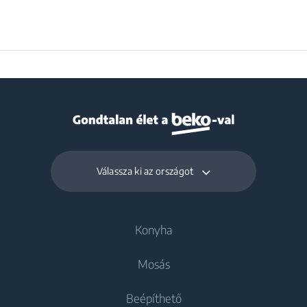
Válassza ki az országot
Konyha
Mosás
Hűtés
Beépíthető
Hűtőszekrények