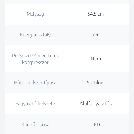
Mélység
54.5 cm
Energiaosztály
A+
ProSmart™ inverteres
Nem
kompresszor
Hűtőrendszer típusa
Statikus
Fagyasztó helyzete
Alulfagyasztós
Kijelző típusa
LED