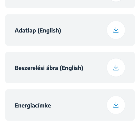
Mélység csomagolva
60 cm
Súly, csomagolt
Adatlap (English)
60.9 kg
állapotban
Beszerelési ábra (English)
Energiacímke