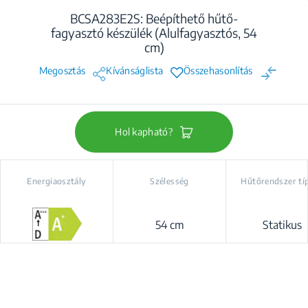
BCSA283E2S: Beépíthető hűtő-
fagyasztó készülék (Alulfagyasztós, 54
cm)
Megosztás
Kívánságlista
Összehasonlítás
Hol kapható?
Energiaosztály
Szélesség
Hűtőrendszer tí
54 cm
Statikus