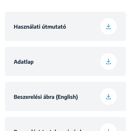
Tápfeszültség
220 - 240 V
Szélesség csomagolva
135 cm
Használati útmutató
Frekvencia
50 Hz
Mélység csomagolva
74.2 cm
Súly, csomagolt
Adatlap
55.5 kg
állapotban
Beszerelési ábra (English)