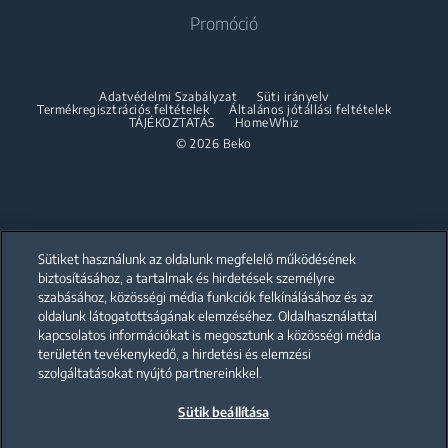
Beépíthető sütők
Szárítógépek
Promóció
Szabadonálló tűzhelyek
Partnerships
Beépíthető mikrohullámú sütők
Accessories
Beépíthető sütők
Beépíthető főzőlapok
Összeépítő keret
Adatvédelmi Szabályzat
Süti irányelv
Beépíthető mikrohullámú sütők
Termékregisztrációs feltételek
Általános jótállási feltételek
Beépíthető páraelszívók
TÁJÉKOZTATÁS
HomeWhiz
Beépíthető főzőlapok
© 2026 Beko
Beépíthető sütő és főzőlap szett
Beépíthető páraelszívók
Mosogatás
Beépíthető sütő és főzőlap szett
Beépíthető mosogatógépek
Mosogatás
Sütiket használunk az oldalunk megfelelő működésének
biztosításához, a tartalmak és hirdetések személyre
szabásához, közösségi média funkciók felkínálásához és az
Szabadonálló mosogatógépek
oldalunk látogatottságának elemzéséhez. Oldalhasználattal
Our parent company, Beko has 55,000 employees throughout the world
with its global operations through its subsidiaries in 57 countries and 45
kapcsolatos információkat is megosztunk a közösségi média
Beépíthető mosogatógépek
production facilities in 13 countries
területén tevékenykedő, a hirdetési és elemzési
(i.e. Türkiye, UK, Italy, Romania, Slovakia, Poland, South Africa, Russia,
Pakistan, India, Bangladesh, Thailand and China).
szolgáltatásokat nyújtó partnereinkkel.
Sütik beállítása
Beko became the largest white goods company in Europe with its
market share (based on volumes). Beko’s 31 R&D and Design Centers &
Offices across the globe