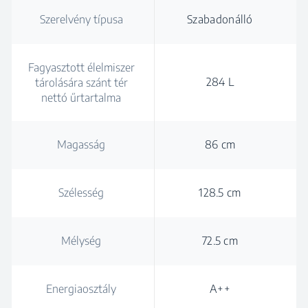
Szerelvény típusa
Szabadonálló
Fagyasztott élelmiszer
284 L
tárolására szánt tér
nettó űrtartalma
Magasság
86 cm
Szélesség
128.5 cm
Mélység
72.5 cm
Energiaosztály
A++