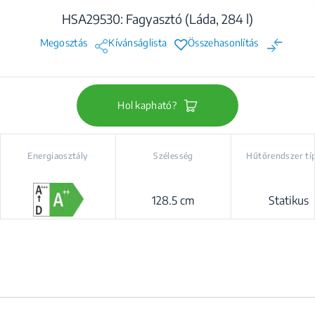
HSA29530: Fagyasztó (Láda, 284 l)
Megosztás
Kívánságlista
Összehasonlítás
Hol kapható?
Energiaosztály
Szélesség
Hűtőrendszer tí
128.5 cm
Statikus