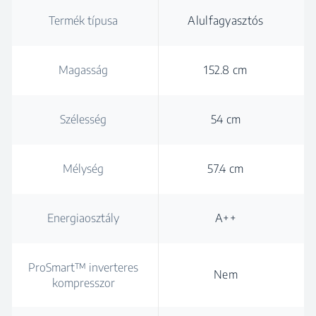
Termék típusa
Alulfagyasztós
Magasság
152.8 cm
Szélesség
54 cm
Mélység
57.4 cm
Energiaosztály
A++
ProSmart™ inverteres
Nem
kompresszor