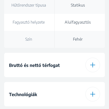
Hűtőrendszer típusa
Statikus
Fagyasztó helyzete
Alulfagyasztós
Szín
Fehér
Bruttó és nettó térfogat
Teljes bruttó térfogat
232 l
Technológiák
Teljes nettó térfogat
229 L