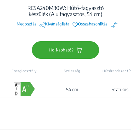
RCSA240M30W: Hűtő-fagyasztó
készülék (Alulfagyasztós, 54 cm)
Megosztás
Kívánságlista
Összehasonlítás
Hol kapható?
Energiaosztály
Szélesség
Hűtőrendszer tí
54 cm
Statikus