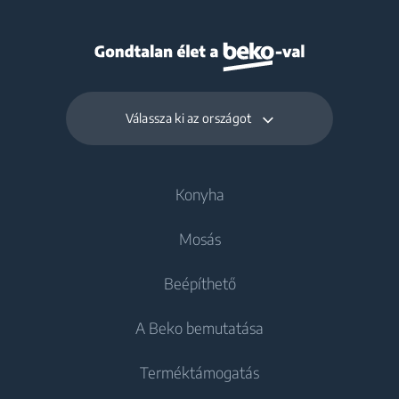
Válassza ki az országot
Konyha
Mosás
Hűtés
Beépíthető
Hűtőszekrények
Mosógépek
A Beko bemutatása
Fagyasztók
Szabadonálló mosógépek
Hűtés
Kombinált hűtőszekrények
Terméktámogatás
Mosó-szárítógépek
Beépíthető hűtőszekrények
Beépíthető hűtőszekrények