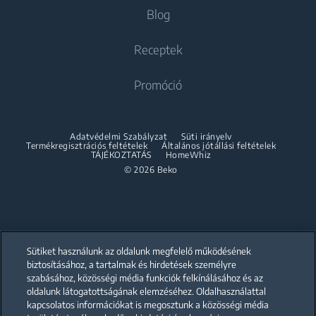
About Beko
Blog
Beépíthető kombinált hűtőszekrények
Szabadonálló mosó-szárítógépek
Beépíthető kombinált hűtőszekrények
Beko Corporate
Szárítógépek
Sütés-Főzés
Receptek
Sütés-Főzés
Beko Professional
Beépíthető sütők
Szárítógépek
Promóció
Szabadonálló tűzhelyek
Partnerships
Beépíthető mikrohullámú sütők
Accessories
Beépíthető sütők
Beépíthető főzőlapok
Összeépítő keret
Adatvédelmi Szabályzat
Süti irányelv
Beépíthető mikrohullámú sütők
Termékregisztrációs feltételek
Általános jótállási feltételek
Beépíthető páraelszívók
TÁJÉKOZTATÁS
HomeWhiz
Beépíthető főzőlapok
© 2026 Beko
Beépíthető sütő és főzőlap szett
Beépíthető páraelszívók
Mosogatás
Beépíthető sütő és főzőlap szett
Beépíthető mosogatógépek
Mosogatás
Sütiket használunk az oldalunk megfelelő működésének
biztosításához, a tartalmak és hirdetések személyre
szabásához, közösségi média funkciók felkínálásához és az
Szabadonálló mosogatógépek
oldalunk látogatottságának elemzéséhez. Oldalhasználattal
Our parent company, Beko has 55,000 employees throughout the world
with its global operations through its subsidiaries in 57 countries and 45
kapcsolatos információkat is megosztunk a közösségi média
Beépíthető mosogatógépek
production facilities in 13 countries