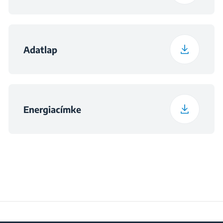
Magasság csomagolva
158.5 cm
Tápfeszültség
220 - 240 V
Szélesség csomagolva
57.5 cm
Adatlap
Frekvencia
50 Hz
Mélység csomagolva
60 cm
Súly, csomagolt
Energiacímke
52 kg
állapotban