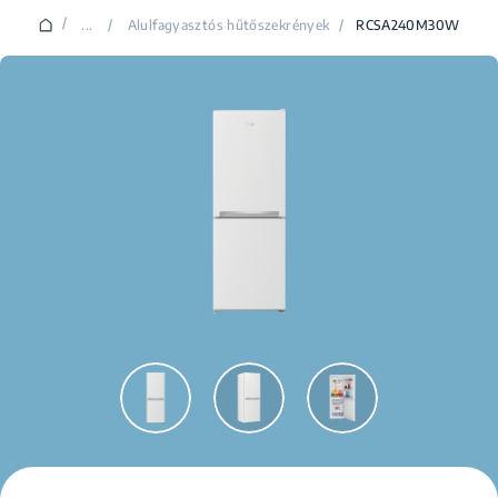
/
...
/
Alulfagyasztós hűtőszekrények
/
RCSA240M30W